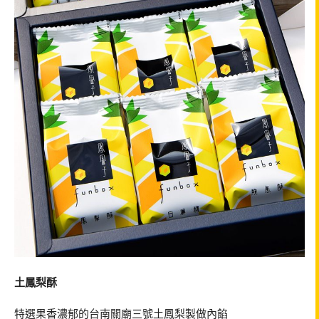
土鳳梨酥
特選果香濃郁的台南關廟三號土鳳梨製做內餡