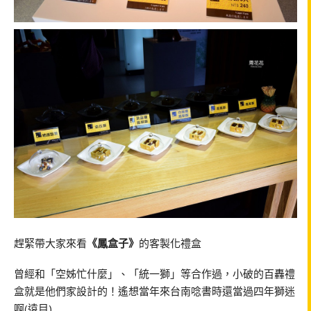
趕緊帶大家來看
《鳳盒子》
的客製化禮盒
曾經和「空姊忙什麼」、「統一獅」等合作過，小破的百轟禮
盒就是他們家設計的！遙想當年來台南唸書時還當過四年獅迷
啊(遠目)