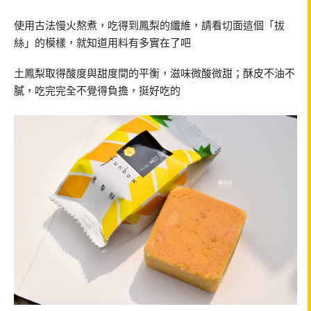
使用古法慢火熬煮，吃得到鳳梨的纖維，請看切面這個「拔
絲」的模樣，就知道用料有多實在了吧
土鳳梨取得酸度與甜度間的平衡，滋味微酸微甜；酥皮不油不
膩，吃完完全不覺得負擔，挺好吃的