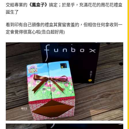
交給專業的
《鳳盒子》
搞定；於是乎，充滿花花的周花花禮盒
誕生了
看到印有自己頭像的禮盒其實蠻害羞的，但相信任何拿收到一
定會覺得很窩心啦(告白超好用)