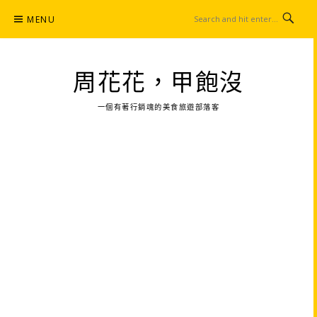
Skip
MENU
to
content
周花花，甲飽沒
一個有著行銷魂的美食旅遊部落客