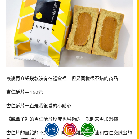
最後再介紹幾款沒有在禮盒裡，但是同樣很不錯的商品
杏仁酥片
—160元
杏仁酥片一直是我很愛的小點心
《鳳盒子》
的杏仁酥片厚度也蠻夠的，吃起來更加過癮
杏仁片的量給的不少，口口吃得出雞蛋、奶油和杏仁交織出的