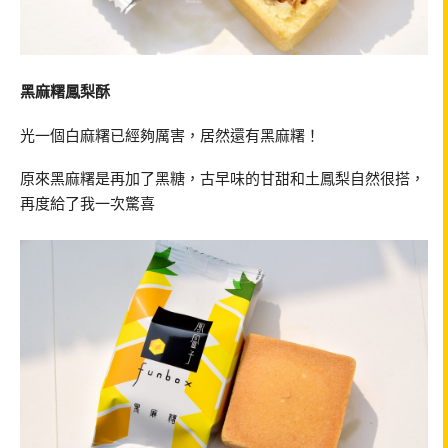
黑麻糬鳳梨酥
光一個白麻糬已經夠厲害，居然還有黑麻糬！
原來黑麻糬是再加了黑糖，古早味的甘甜和土鳳梨自然很搭，
再度給了我一次驚喜