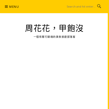
Skip
MENU
to
content
周花花，甲飽沒
一個有著行銷魂的美食旅遊部落客