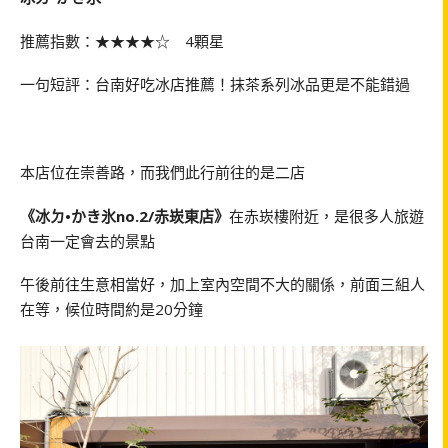
推薦指數：★★★★☆ 4顆星
一句短評：台南好吃冰店推薦！抹茶系列冰品更是不能錯過
本店位在崇善路，而我們此行前往的是二店
《冰ㄉ•かき氷no.2/赤崁東店》
在赤崁樓附近，是很多人旅遊
台南一定會去的景點
午後前往生意相當好，加上室內空間不大的關係，前面三組人
在等，候位時間約是20分鐘