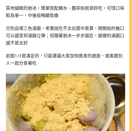
質地細緻的剉冰，簡單搭配糖水、麵茶粉就很好吃，可惜口味
較為單一，中後段略顯負擔
分別品嚐三色湯圓，老實說吃不太出箇中差異，剛開始的幾口
可以感受到湯圓Ｑ彈；但隨著剉冰一步步逼近，變硬的湯圓口
感不是太好
前面1/3是滿足的，只能建議大家加快進食的速度，或者跟別
人一起分食著吃