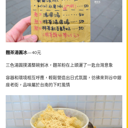
麵茶湯圓冰
—40元
三色湯圓撲滿整碗剉冰，麵茶粉在上頭灑了一匙台灣意象
容器和環境相互呼應，輕鬆營造出日式氛圍，彷彿來到谷中銀
座老街，品味屬於台南的下町風情