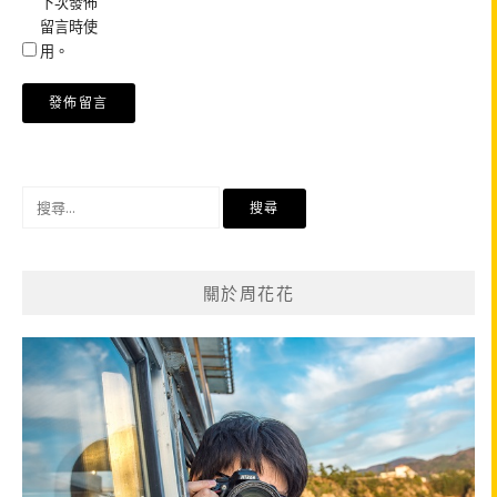
下次發佈
留言時使
用。
搜
尋
關
鍵
關於周花花
字: