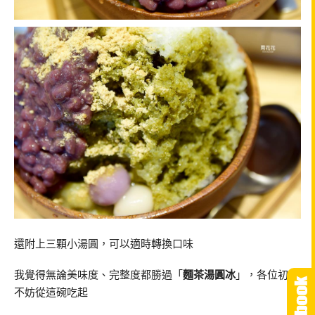
還附上三顆小湯圓，可以適時轉換口味
我覺得無論美味度、完整度都勝過「
麵茶湯圓冰
」，各位初訪
不妨從這碗吃起