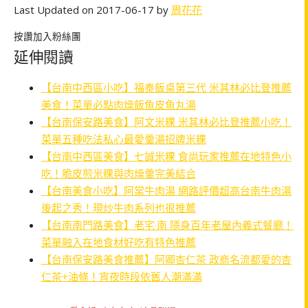
Last Updated on 2017-06-17 by
周花花
按讚加入粉絲團
延伸閱讀
【台南中西區小吃】福泰飯桌第三代 米其林必比登推薦
美食！菜單必點肉燥飯魚皮魚丸湯
【台南保安路美食】阿文米粿 米其林必比登推薦小吃！
菜單五種吃法私心最愛羹湯招牌米粿
【台南中西區美食】七誠米粿 食尚玩家推薦在地特色小
吃！脆皮煎米粿與肉燥羹完美結合
【台南美食小吃】阿棠牛肉湯 網路評價超高台南牛肉湯
後起之秀！現炒牛肉系列也很推薦
【台南南門路美食】老宅·南 隱身百年老屋內義式餐廳！
菜單融入在地食材好吃有特色推薦
【台南保安路美食推薦】阿卿杏仁茶 政商名流都愛的杏
仁茶+油條！宵夜時段依舊人潮滿滿