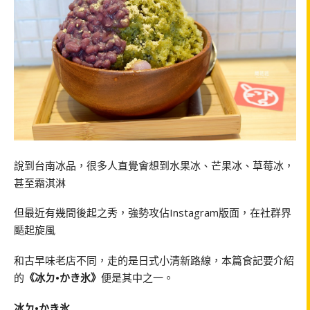
說到台南冰品，很多人直覺會想到水果冰、芒果冰、草莓冰，
甚至霜淇淋
但最近有幾間後起之秀，強勢攻佔Instagram版面，在社群界
颳起旋風
和古早味老店不同，走的是日式小清新路線，本篇食記要介紹
的
《冰ㄉ•かき氷》
便是其中之一。
冰ㄉ•かき氷