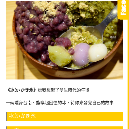
《冰ㄉ•かき氷》
讓我想起了學生時代的午後
一碗隱身台南、能喚起回憶的冰，待你來發覺自己的故事
冰ㄉ•かき氷