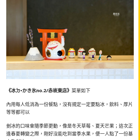
《冰ㄉ•かき氷no.2/赤崁東店》
菜單如下
內用每人低消為一份餐點，沒有規定一定要點冰，飲料、厚片
等等都可以
剉冰的口味會隨季節更動，像是冬天草莓、夏天芒果；這次正
逢春夏轉變之際，剛好沒能吃到當季水果，便一人點了一份基