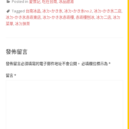
Posted in
愛食記
,
吃在台南
,
冰品甜湯
Tagged
台南冰品
,
冰ㄉ•かき氷
,
冰ㄉ•かき氷no.2
,
冰ㄉ•かき氷二店
,
冰ㄉ•かき氷赤崁東店
,
冰ㄉ•かき氷赤崁樓
,
赤崁樓刨冰
,
冰ㄉ二店
,
冰ㄉ
菜單
,
冰ㄉ抹茶
發佈留言
發佈留言必須填寫的電子郵件地址不會公開。
必填欄位標示為
*
留言
*