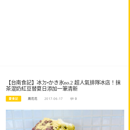
【台南食記】冰ㄉ•かき氷no.2 超人氣排隊冰店！抹
茶混奶紅豆替夏日添加一筆清新
愛食記
周花花
2017-06-17
0