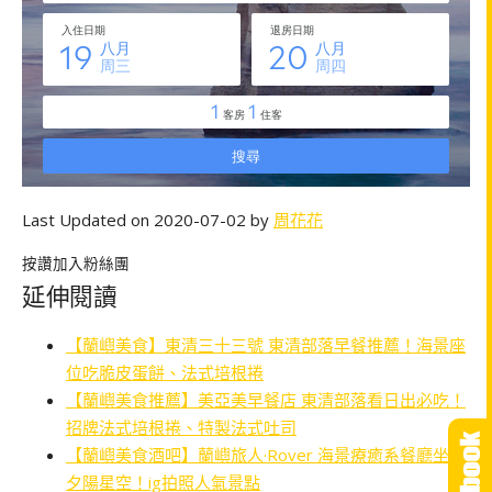
Last Updated on 2020-07-02 by
周花花
按讚加入粉絲團
延伸閱讀
【蘭嶼美食】東清三十三號 東清部落早餐推薦！海景座
位吃脆皮蛋餅、法式培根捲
【蘭嶼美食推薦】美亞美早餐店 東清部落看日出必吃！
招牌法式培根捲、特製法式吐司
【蘭嶼美食酒吧】蘭嶼旅人·Rover 海景療癒系餐廳坐擁
夕陽星空！ig拍照人氣景點