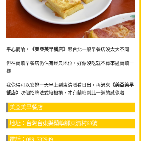
平心而論，
《美亞美早餐店》
跟台北一般早餐店沒太大不同
但在蘭嶼早餐店仍佔有經典地位，好像沒吃就不算來過蘭嶼一
樣
我覺得可以安排一天早上到東清灣看日出，再過來
《美亞美早
餐店》
吃個招牌法式培根捲，才有蘭嶼到此一遊的感覺啦
美亞美早餐店
地址：台灣台東縣蘭嶼鄉東清村68號
電話：089–732949