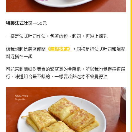
特製法式吐司
—50元
一樣是法式吐司作法，包著肉鬆、起司，再淋上煉乳
讓我想起信義區那間
《陳根找茶》
，同樣是把法式吐司和鹹配
料混搭在一起
可能來到蘭嶼對美食的慾望真的會降低，所以我也覺得這道還
行，味道組合是不錯的，一樣要趁熱吃才不會覺得油