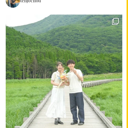
tenjochou