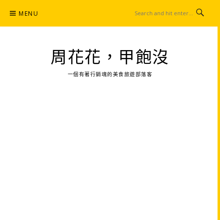
Skip
MENU
to
content
周花花，甲飽沒
一個有著行銷魂的美食旅遊部落客