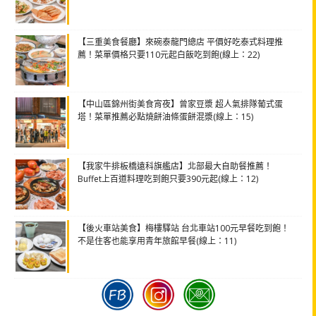
【三重美食餐廳】來碗泰龍門總店 平價好吃泰式料理推
薦！菜單價格只要110元起白飯吃到飽(線上：22)
【中山區錦州街美食宵夜】曾家豆漿 超人氣排隊葡式蛋
塔！菜單推薦必點燒餅油條蛋餅混漿(線上：15)
【我家牛排板橋遠科旗艦店】北部最大自助餐推薦！
Buffet上百道料理吃到飽只要390元起(線上：12)
【後火車站美食】梅樓驛站 台北車站100元早餐吃到飽！
不是住客也能享用青年旅館早餐(線上：11)