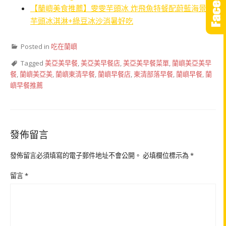
【蘭嶼美食推薦】雯雯芋頭冰 炸飛魚特餐配蔚藍海景！
芋頭冰淇淋+綠豆冰沙消暑好吃
Posted in
吃在蘭嶼
Tagged
美亞美早餐
,
美亞美早餐店
,
美亞美早餐菜單
,
蘭嶼美亞美早
餐
,
蘭嶼美亞美
,
蘭嶼東清早餐
,
蘭嶼早餐店
,
東清部落早餐
,
蘭嶼早餐
,
蘭
嶼早餐推薦
發佈留言
發佈留言必須填寫的電子郵件地址不會公開。
必填欄位標示為
*
留言
*