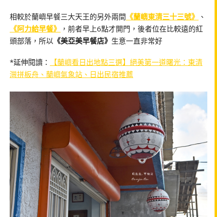
相較於蘭嶼早餐三大天王的另外兩間
《蘭嶼東清三十三號》
、
《阿力給早餐》
，前者早上6點才開門，後者位在比較遠的紅
頭部落，所以
《美亞美早餐店》
生意一直非常好
*延伸閱讀：
【蘭嶼看日出地點三選】絕美第一道曙光：東清
灣拼板舟、蘭嶼氣象站、日出民宿推薦