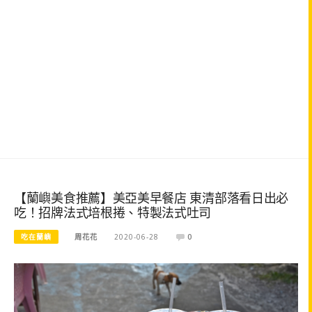
【蘭嶼美食推薦】美亞美早餐店 東清部落看日出必
吃！招牌法式培根捲、特製法式吐司
吃在蘭嶼
周花花
2020-06-28
0