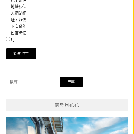
電子郵件
地址及個
人網站網
址，以供
下次發佈
留言時使
用。
搜
尋
關
鍵
關於周花花
字: