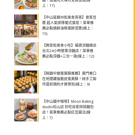
麵！湯濃肉大塊可免費加湯(線
上：17)
【中山區錦州街美食宵夜】曾家豆
漿 超人氣排隊葡式蛋塔！菜單推
薦必點燒餅油條蛋餅混漿(線上：
15)
【興安街美食小吃】福德涼麵總店
台北24小時營業涼麵店！菜單推
薦必點涼麵+三合一湯(線上：12)
【桃園中壢蛋黃酥推薦】黃門巷口
在地隱藏版脆皮蛋黃酥！純手工製
作提前預約才買得到(線上：9)
【中山國中咖啡】Moon Baking
studio松山店 好吃自家烘焙麵包
店！菜單推薦必點紅豆圓法(線
上：7)