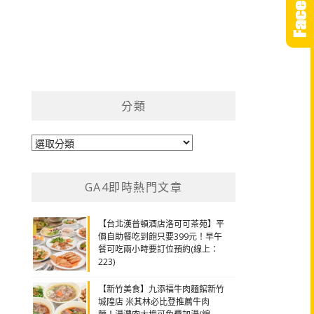
分類
分
類
GA4即時熱門文章
【台北漢普頓酒店洛可可茶苑】平
價自助餐吃到飽只要399元！早午
餐可吃兩小時要訂位預約(線上：
223)
【新竹美食】九添福牛肉麵館新竹
城隍店 米其林必比登推薦牛肉