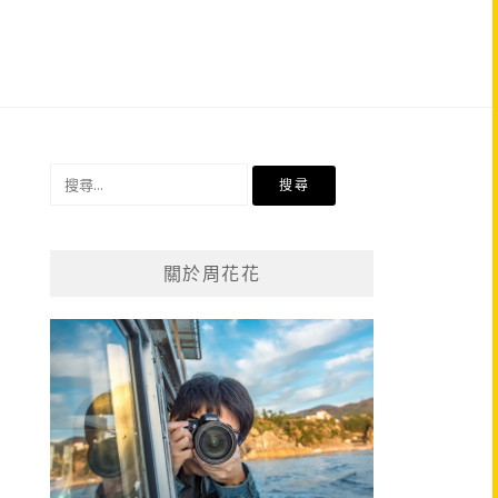
搜
尋
關
鍵
關於周花花
字: