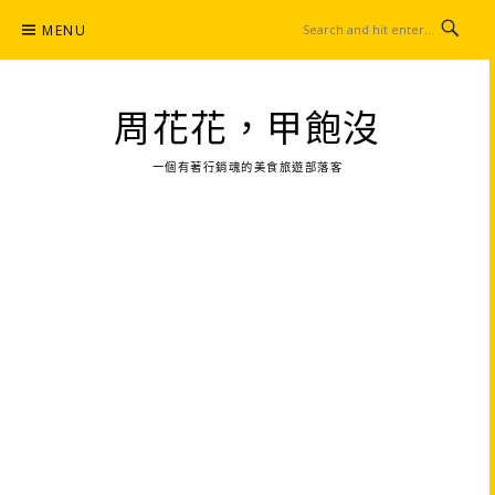
Skip
MENU
to
content
周花花，甲飽沒
一個有著行銷魂的美食旅遊部落客