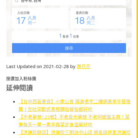
Last Updated on 2021-02-28 by
周花花
按讚加入粉絲團
延伸閱讀
【台中西區美食】小家山食 隱身老宅二樓網美早午餐推
薦！生吐司歐式長棍麵包餐包都好吃
【不老夢想125號】不老食光夢想 不老阿嬤當主廚！菜
單每天一葷一素手路菜定食溫馨好吃
【洪瑞珍餅店】洪瑞珍三明治中山店 網友說這家洪瑞珍