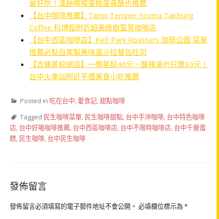
最好吃！漢餅檸檬蛋糕蛋黃酥也推薦
【台中咖啡推薦】Tamp Temper Yozma Taichung
Coffee 科博館附近超美綠樹窗景咖啡店
【台中西區咖啡店】Kefi Park Roasters 珈琲公園 菜單
推薦必點自家製美味蛋沙拉餐包吐司
【吉蜂蒸餃總店】一籠蒸餃40元、酸辣湯也只賣30元！
台中火車站附近平價美食小吃推薦
Posted in
吃在台中
,
愛食記
,
甜點咖啡
Tagged
民生咖啡菜單
,
民生咖啡甜點
,
台中手沖咖啡
,
台中特色咖啡
店
,
台中好喝咖啡推薦
,
台中西區咖啡店
,
台中不限時咖啡店
,
台中千層蛋
糕
,
民生咖啡
,
台中民生咖啡
發佈留言
發佈留言必須填寫的電子郵件地址不會公開。
必填欄位標示為
*