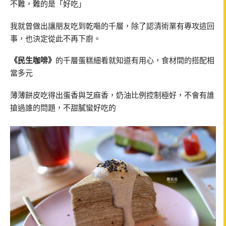
不難，難的是「好吃」
我就曾做出讓朋友吃到乾嘔的千層，除了認清術業有專攻這回
事，也決定從此不再下廚。
《民生咖啡》
的千層蛋糕細看就知道有用心，食材間的搭配相
當多元
薄薄餅皮吃得出蛋香與芝麻香，奶油比例控制極好，不會有誰
搶過誰的問題，不甜膩蠻好吃的