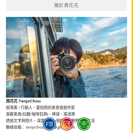
關於周花花
字:
周花花 TenjoChou
部落客 / 行銷人，愛拍照的美食旅遊作家
喜歡美食(拉麵/咖啡狂熱)、棒球、搖滾樂
透過文字與照片，深度認識一個城市，輕輕聊聊生活
聯絡信箱： tenjochou1030@gmail.com