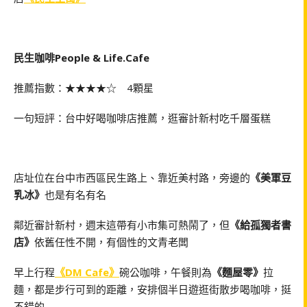
民生咖啡People & Life.Cafe
推薦指數：★★★★☆ 4顆星
一句短評：台中好喝咖啡店推薦，逛審計新村吃千層蛋糕
店址位在台中市西區民生路上、靠近美村路，旁邊的
《美軍豆
乳冰》
也是有名有名
鄰近審計新村，週末這帶有小市集可熱鬧了，但
《給孤獨者書
店》
依舊任性不開，有個性的文青老闆
早上行程
《DM Cafe》
碗公咖啡，午餐則為
《麵屋零》
拉
麵，都是步行可到的距離，安排個半日遊逛街散步喝咖啡，挺
不錯的