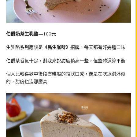
伯爵奶茶生乳酪
—100元
生乳酪系列應該是
《民生咖啡》
招牌，每天都有好幾種口味
伯爵茶香氣十足，對我來說甜度稍高一些，但整體還算平衡
個人比較喜歡中後段雪糕般的霜狀口感，像是在吃冰淇淋似
的，甜度也沒那麼高