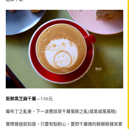
新鮮黑芝麻千層
—150元
繼布丁之亂後，下一波應該是千層蛋糕之亂(或是戚風蛋糕)
實際做過就知道，只要有點耐心，要把千層做的糕模糕樣其實