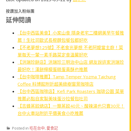
按讚加入粉絲團
延伸閱讀
【台中西區美食】小家山食 隱身老宅二樓網美早午餐推
薦！生吐司歐式長棍麵包餐包都好吃
【不老夢想125號】不老食光夢想 不老阿嬤當主廚！菜
單每天一葷一素手路菜定食溫馨好吃
【洪瑞珍餅店】洪瑞珍三明治中山店 網友說這家洪瑞珍
最好吃！漢餅檸檬蛋糕蛋黃酥也推薦
【台中咖啡推薦】Tamp Temper Yozma Taichung
Coffee 科博館附近超美綠樹窗景咖啡店
【台中西區咖啡店】Kefi Park Roasters 珈琲公園 菜單
推薦必點自家製美味蛋沙拉餐包吐司
【吉蜂蒸餃總店】一籠蒸餃40元、酸辣湯也只賣30元！
台中火車站附近平價美食小吃推薦
Posted in
吃在台中
,
愛食記