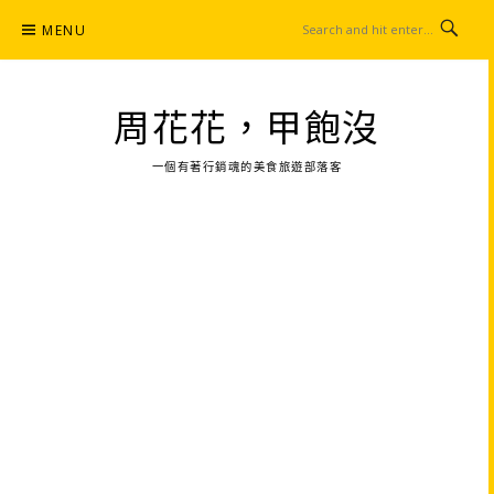
Skip
MENU
to
content
周花花，甲飽沒
一個有著行銷魂的美食旅遊部落客