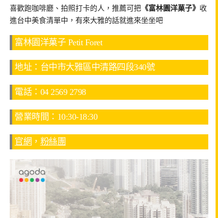
喜歡跑咖啡廳、拍照打卡的人，推薦可把
《富林園洋菓子》
收
進台中美食清單中，有來大雅的話就進來坐坐吧
富林園洋菓子 Petit Foret
地址：台中市大雅區中清路四段340號
電話：04 2569 2798
營業時間：10:30-18:30
官網
，
粉絲團