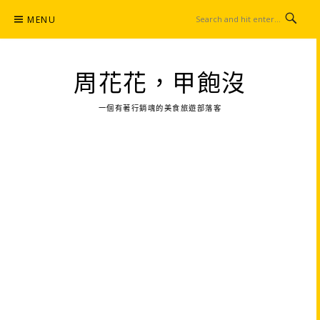
Skip
MENU
to
content
周花花，甲飽沒
一個有著行銷魂的美食旅遊部落客