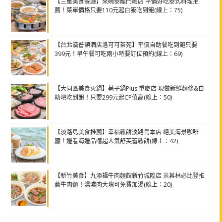
【三重美食餐廳】來碗泰龍門總店 平價好吃泰式料理推
薦！菜單價格只要110元起白飯吃到飽(線上：75)
【台北漢普頓酒店洛可可茶苑】平價自助餐吃到飽只要
399元！早午餐可吃兩小時要訂位預約(線上：69)
【大同區美食火鍋】荖子鍋Plus 重慶店 現做新鮮麵條&自
助吧吃到飽！只要299元起CP值高(線上：50)
【淡路島美食推薦】幸福鬆餅淡路島本店 絕美海景咖啡
廳！邊看海邊品嚐超人氣舒芙蕾鬆餅(線上：42)
【新竹美食】九添福牛肉麵館新竹城隍店 米其林必比登推
薦牛肉麵！湯濃肉大塊可免費加湯(線上：20)