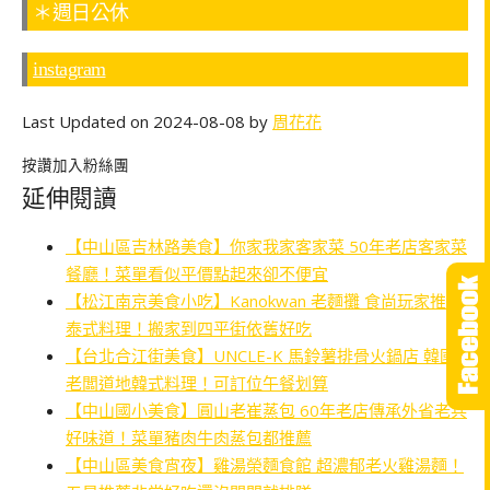
＊週日公休
instagram
Last Updated on 2024-08-08 by
周花花
按讚加入粉絲團
延伸閱讀
【中山區吉林路美食】你家我家客家菜 50年老店客家菜
餐廳！菜單看似平價點起來卻不便宜
【松江南京美食小吃】Kanokwan 老麵攤 食尚玩家推薦
泰式料理！搬家到四平街依舊好吃
【台北合江街美食】UNCLE-K 馬鈴薯排骨火鍋店 韓國
老闆道地韓式料理！可訂位午餐划算
【中山國小美食】圓山老崔蒸包 60年老店傳承外省老兵
好味道！菜單豬肉牛肉蒸包都推薦
【中山區美食宵夜】雞湯榮麵食館 超濃郁老火雞湯麵！