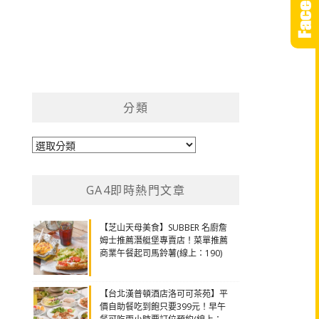
分類
分
類
GA4即時熱門文章
【芝山天母美食】SUBBER 名廚詹
姆士推薦潛艇堡專賣店！菜單推薦
商業午餐起司馬鈴薯(線上：190)
【台北漢普頓酒店洛可可茶苑】平
價自助餐吃到飽只要399元！早午