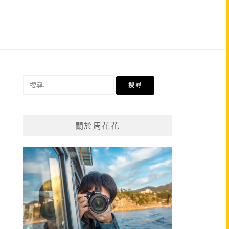
搜
尋
關
鍵
關於周花花
字: