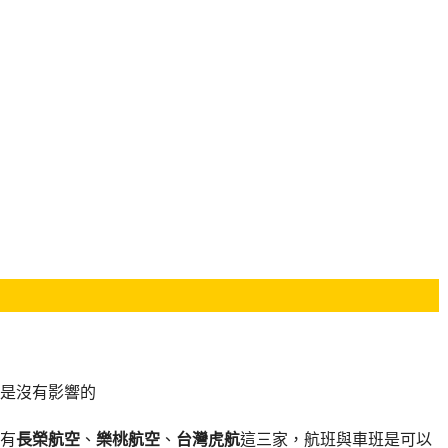
是沒有影響的
有
長榮航空
、
樂桃航空
、
台灣虎航
這三家，航班與車班是可以