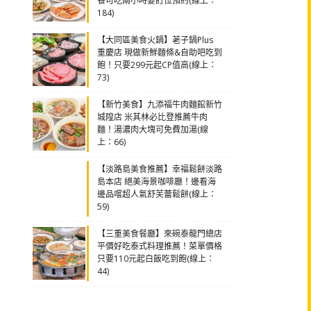
餐可吃兩小時要訂位預約(線上：
184)
【大同區美食火鍋】荖子鍋Plus
重慶店 現做新鮮麵條&自助吧吃到
飽！只要299元起CP值高(線上：
73)
【新竹美食】九添福牛肉麵館新竹
城隍店 米其林必比登推薦牛肉
麵！湯濃肉大塊可免費加湯(線
上：66)
【淡路島美食推薦】幸福鬆餅淡路
島本店 絕美海景咖啡廳！邊看海
邊品嚐超人氣舒芙蕾鬆餅(線上：
59)
【三重美食餐廳】來碗泰龍門總店
平價好吃泰式料理推薦！菜單價格
只要110元起白飯吃到飽(線上：
44)