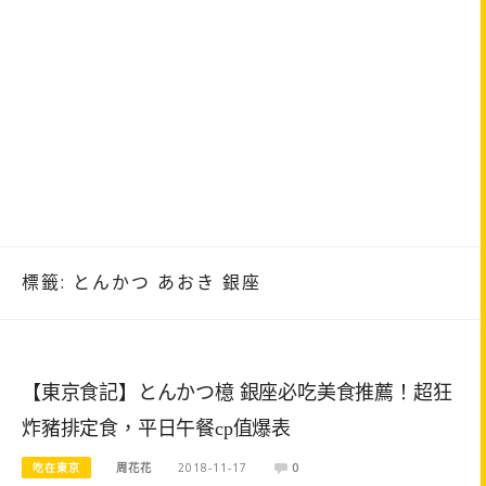
標籤:
とんかつ あおき 銀座
【東京食記】とんかつ檍 銀座必吃美食推薦！超狂
炸豬排定食，平日午餐cp值爆表
吃在東京
周花花
2018-11-17
0