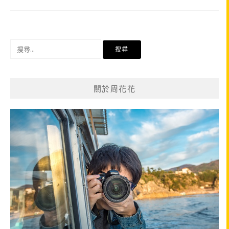
搜
尋
關
鍵
關於周花花
字: