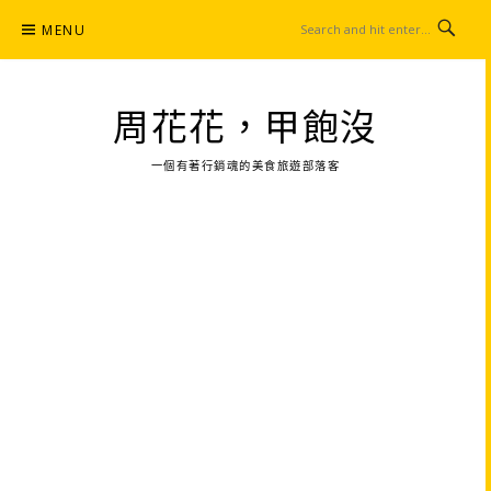
Skip
MENU
to
content
周花花，甲飽沒
一個有著行銷魂的美食旅遊部落客