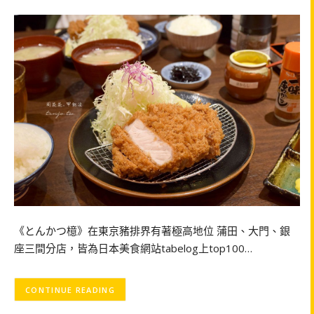
《とんかつ檍》在東京豬排界有著極高地位 蒲田、大門、銀
座三間分店，皆為日本美食網站tabelog上top100…
CONTINUE READING