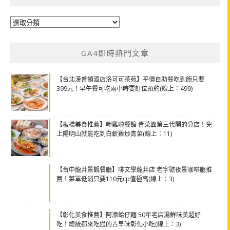
分
類
GA4即時熱門文章
【台北漢普頓酒店洛可可茶苑】平價自助餐吃到飽只要
399元！早午餐可吃兩小時要訂位預約(線上：499)
【板橋美食推薦】呷雞啦餐館 青菜園第三代開的分店！免
上陽明山就能吃到白斬雞炒青菜(線上：11)
【台中龍井景觀餐廳】啡文學龍井店 老字號夜景咖啡廳推
薦！菜單低消只要110元cp值極高(線上：3)
【彰化美食推薦】阿添蛤仔麵 50年老店湯鮮味美超好
吃！總統都來吃過的古早味彰化小吃(線上：3)