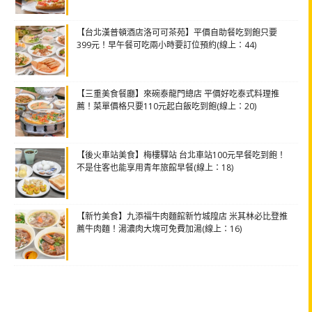
【台北漢普頓酒店洛可可茶苑】平價自助餐吃到飽只要
399元！早午餐可吃兩小時要訂位預約(線上：44)
【三重美食餐廳】來碗泰龍門總店 平價好吃泰式料理推
薦！菜單價格只要110元起白飯吃到飽(線上：20)
【後火車站美食】梅樓驛站 台北車站100元早餐吃到飽！
不是住客也能享用青年旅館早餐(線上：18)
【新竹美食】九添福牛肉麵館新竹城隍店 米其林必比登推
薦牛肉麵！湯濃肉大塊可免費加湯(線上：16)