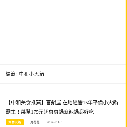
標籤:
中和小火鍋
【中和美食推薦】喜鍋屋 在地經營15年平價小火鍋
霸主！菜單175元起臭臭鍋麻辣鍋都好吃
鍋物火鍋
周花花
2026-01-05