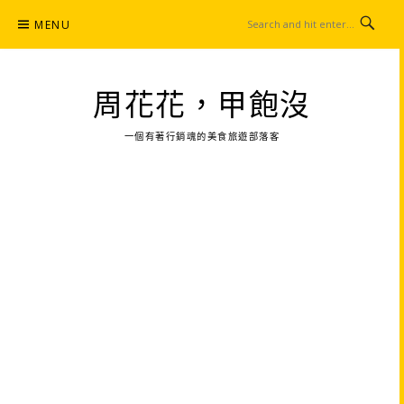
Skip
MENU
to
content
周花花，甲飽沒
一個有著行銷魂的美食旅遊部落客