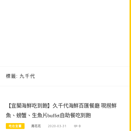
標籤:
九千代
【宜蘭海鮮吃到飽】久千代海鮮百匯餐廳 現撈鮮
魚、螃蟹、生魚片buffet自助餐吃到飽
吃在宜蘭
周花花
2020-03-31
0