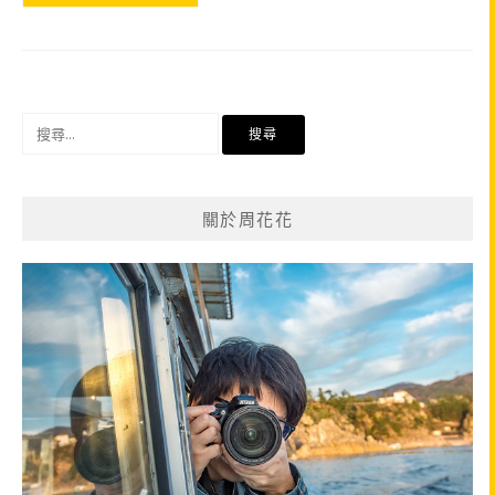
搜
尋
關
鍵
關於周花花
字: