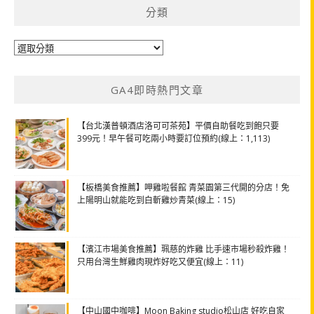
分類
分
類
GA4即時熱門文章
【台北漢普頓酒店洛可可茶苑】平價自助餐吃到飽只要
399元！早午餐可吃兩小時要訂位預約(線上：1,113)
【板橋美食推薦】呷雞啦餐館 青菜園第三代開的分店！免
上陽明山就能吃到白斬雞炒青菜(線上：15)
【濱江市場美食推薦】珮慈的炸雞 比手速市場秒殺炸雞！
只用台灣生鮮雞肉現炸好吃又便宜(線上：11)
【中山國中咖啡】Moon Baking studio松山店 好吃自家