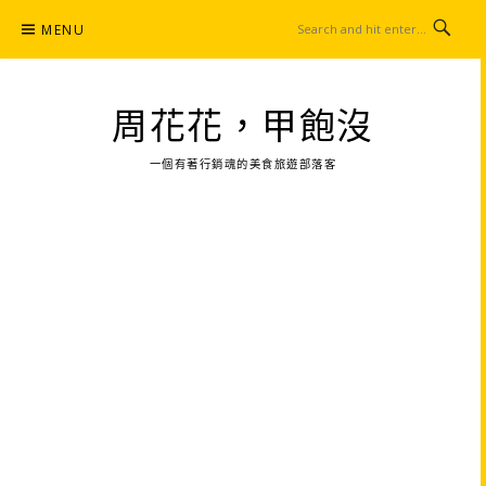
Skip
MENU
to
content
周花花，甲飽沒
一個有著行銷魂的美食旅遊部落客