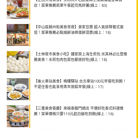
店！菜單推薦商業午餐起司馬鈴薯(線上：83)
【中山區錦州街美食宵夜】曾家豆漿 超人氣排隊葡式蛋
塔！菜單推薦必點燒餅油條蛋餅混漿(線上：18)
【士林夜市美食小吃】鍾家原上海生煎包 米其林必比登推
薦美食！水煎包肉包菜包都很好吃(線上：18)
【後火車站美食】梅樓驛站 台北車站100元早餐吃到飽！
不是住客也能享用青年旅館早餐(線上：17)
【三重美食餐廳】來碗泰龍門總店 平價好吃泰式料理推
薦！菜單價格只要110元起白飯吃到飽(線上：16)