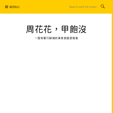
Skip
MENU
to
content
周花花，甲飽沒
一個有著行銷魂的美食旅遊部落客