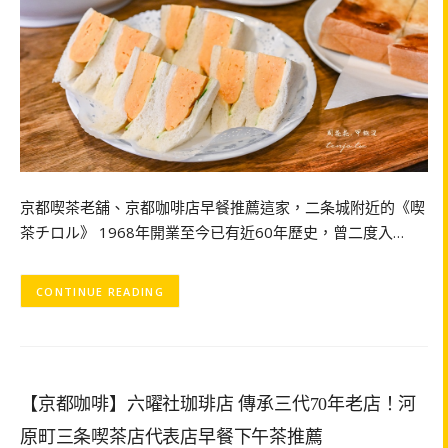
京都喫茶老舖、京都咖啡店早餐推薦這家，二条城附近的《喫
茶チロル》 1968年開業至今已有近60年歷史，曾二度入…
CONTINUE READING
【京都咖啡】六曜社珈琲店 傳承三代70年老店！河
原町三条喫茶店代表店早餐下午茶推薦