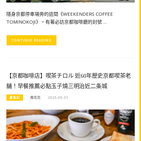
隱身京都停車場旁的這間《WEEKENDERS COFFEE
TOMINOKOJI》，有著必訪京都咖啡廳的封號 …
CONTINUE READING
【京都咖啡店】喫茶チロル 近60年歷史京都喫茶老
舖！早餐推薦必點玉子燒三明治近二条城
愛食記
周花花
2025-05-31