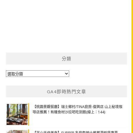
分類
分
類
GA4即時熱門文章
【桃園景觀餐廳】瑞士鄉村/TINA廚房-復興店 山上秘境咖
啡店推薦！有機食材沙拉吧吃到飽(線上：144)
【芝山天母美食】SUBBER 名廚詹姆士推薦潛艇堡專賣