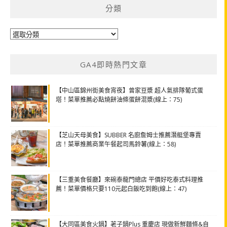
分類
分
類
GA4即時熱門文章
【中山區錦州街美食宵夜】曾家豆漿 超人氣排隊葡式蛋
塔！菜單推薦必點燒餅油條蛋餅混漿(線上：75)
【芝山天母美食】SUBBER 名廚詹姆士推薦潛艇堡專賣
店！菜單推薦商業午餐起司馬鈴薯(線上：58)
【三重美食餐廳】來碗泰龍門總店 平價好吃泰式料理推
薦！菜單價格只要110元起白飯吃到飽(線上：47)
【大同區美食火鍋】荖子鍋Plus 重慶店 現做新鮮麵條&自