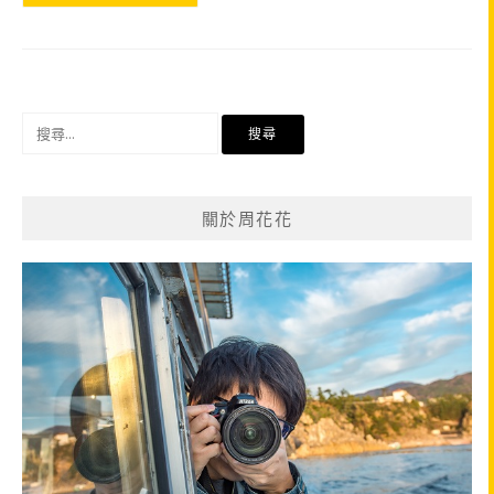
搜
尋
關
鍵
關於周花花
字: