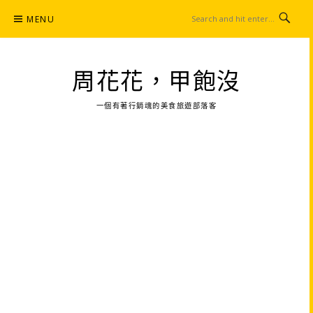
Skip
MENU
to
content
周花花，甲飽沒
一個有著行銷魂的美食旅遊部落客