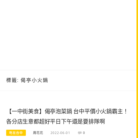
標籤:
偈亭小火鍋
【一中街美食】偈亭泡菜鍋 台中平價小火鍋霸主！
各分店生意都超好平日下午還是要排隊啊
吃在台中
周花花
2022-06-01
0