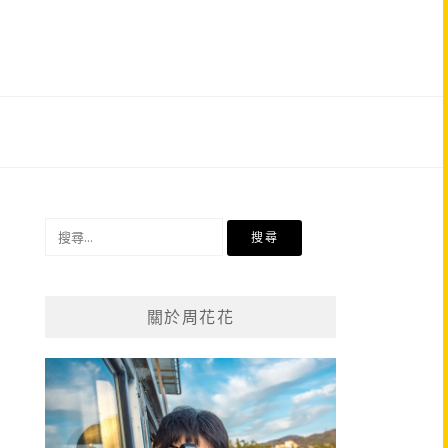
搜
尋
關
鍵
關於周花花
字: