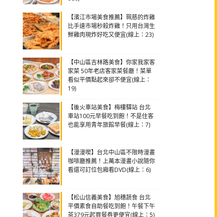
【濱江市場美食推薦】珮慈的炸雞
比手速市場秒殺炸雞！只用台灣生
鮮雞肉現炸好吃又便宜(線上：23)
【中山區吉林路美食】你家我家客
家菜 50年老店客家菜餐廳！菜單
看似平價點起來卻不便宜(線上：
19)
【後火車站美食】梅樓驛站 台北
車站100元早餐吃到飽！不是住客
也能享用青年旅館早餐(線上：7)
【漫漫喫】台北中山區不限時漫畫
咖啡廳推薦！上萬本漫畫小說隨你
看還可訂位包廂看DVD(線上：6)
【松山信義美食】旭穗蔬食 台北
平價素食自助餐吃到飽！午餐下午
茶379元起買餐券更便宜(線上：5)