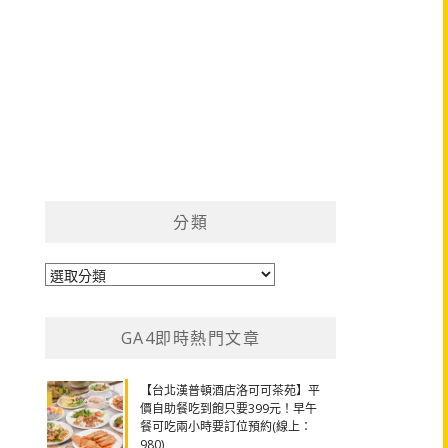
分類
分
類
GA4即時熱門文章
【台北漢普頓酒店洛可可茶苑】平
價自助餐吃到飽只要399元！早午
餐可吃兩小時要訂位預約(線上：
980)