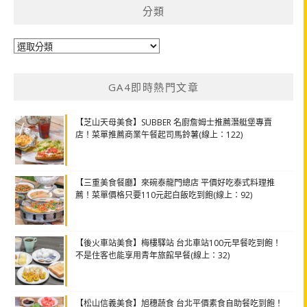
分類
分
類
GA4即時熱門文章
【芝山天母美食】SUBBER 名廚詹姆士推薦潛艇堡專賣
店！菜單推薦商業午餐起司馬鈴薯(線上：122)
【三重美食餐廳】來碗泰龍門總店 平價好吃泰式料理推
薦！菜單價格只要110元起白飯吃到飽(線上：92)
【後火車站美食】梅樓驛站 台北車站100元早餐吃到飽！
不是住客也能享用青年旅館早餐(線上：32)
【松山信義美食】旭穗蔬食 台北平價素食自助餐吃到飽！