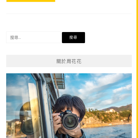
搜
尋
關
鍵
關於周花花
字: