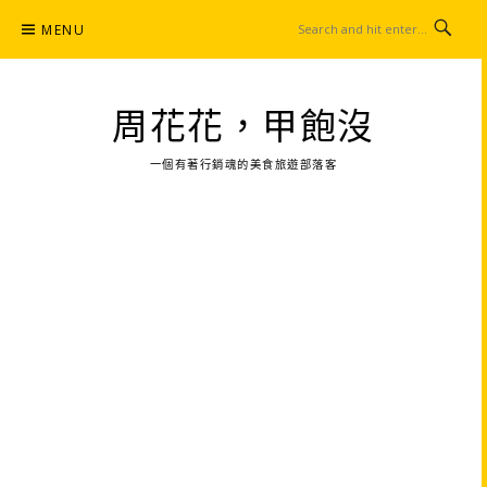
Skip
MENU
to
content
周花花，甲飽沒
一個有著行銷魂的美食旅遊部落客