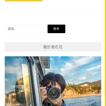
搜
尋
關
鍵
關於周花花
字: