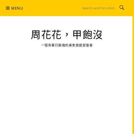
Skip
MENU
to
content
周花花，甲飽沒
一個有著行銷魂的美食旅遊部落客