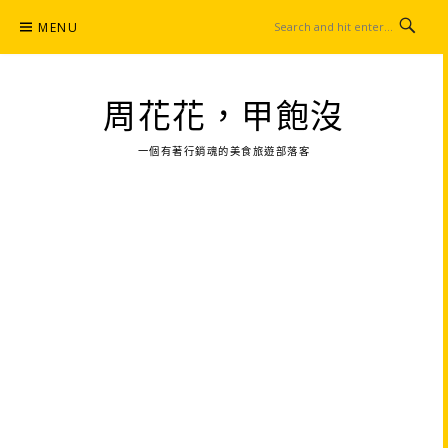
Skip
MENU
to
content
周花花，甲飽沒
一個有著行銷魂的美食旅遊部落客