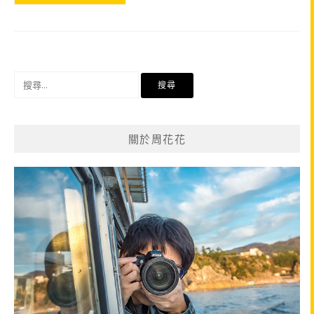
搜
尋
關
鍵
關於周花花
字: