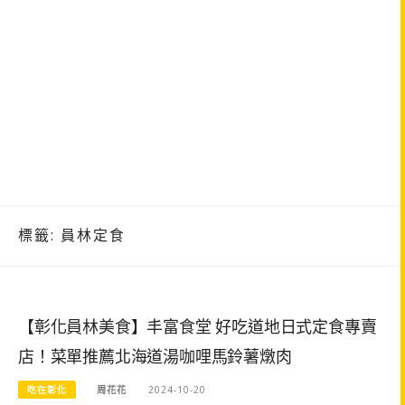
標籤:
員林定食
【彰化員林美食】丰富食堂 好吃道地日式定食專賣
店！菜單推薦北海道湯咖哩馬鈴薯燉肉
吃在彰化
周花花
2024-10-20