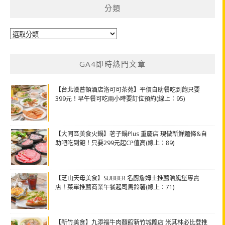
分類
分
類
GA4即時熱門文章
【台北漢普頓酒店洛可可茶苑】平價自助餐吃到飽只要
399元！早午餐可吃兩小時要訂位預約(線上：95)
【大同區美食火鍋】荖子鍋Plus 重慶店 現做新鮮麵條&自
助吧吃到飽！只要299元起CP值高(線上：89)
【芝山天母美食】SUBBER 名廚詹姆士推薦潛艇堡專賣
店！菜單推薦商業午餐起司馬鈴薯(線上：71)
【新竹美食】九添福牛肉麵館新竹城隍店 米其林必比登推