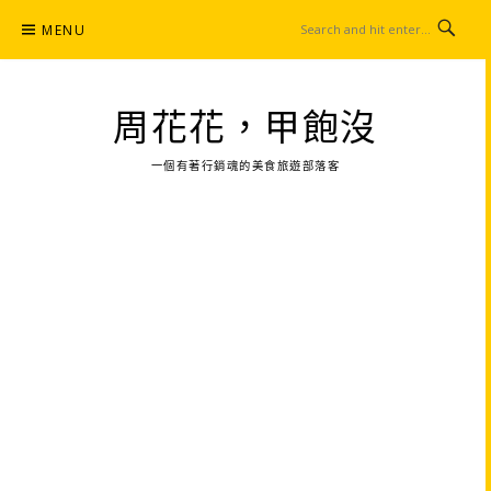
Skip
MENU
to
content
周花花，甲飽沒
一個有著行銷魂的美食旅遊部落客