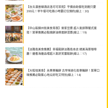
【台北漢普頓酒店洛可可茶苑】平價自助餐吃到飽只要
399元！早午餐可吃兩小時要訂位預約(線上：30)
【中山區錦州街美食宵夜】曾家豆漿 超人氣排隊葡式蛋
塔！菜單推薦必點燒餅油條蛋餅混漿(線上：19)
【淡路島美食推薦】幸福鬆餅淡路島本店 絕美海景咖啡
廳！邊看海邊品嚐超人氣舒芙蕾鬆餅(線上：17)
【大稻埕美食】永樂車輪餅 古早味迪化街車輪餅！菜單口
味推薦必點紫心地瓜好吃又特別(線上：14)