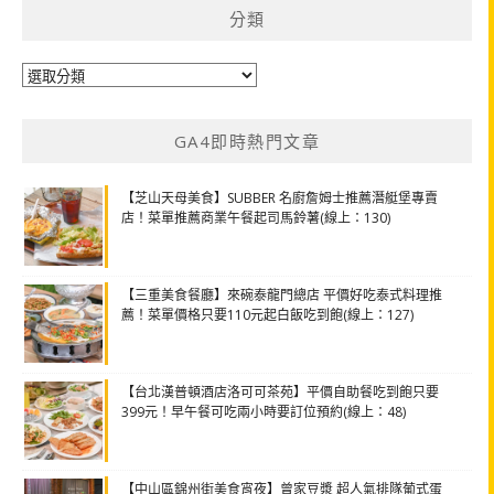
分類
分
類
GA4即時熱門文章
【芝山天母美食】SUBBER 名廚詹姆士推薦潛艇堡專賣
店！菜單推薦商業午餐起司馬鈴薯(線上：130)
【三重美食餐廳】來碗泰龍門總店 平價好吃泰式料理推
薦！菜單價格只要110元起白飯吃到飽(線上：127)
【台北漢普頓酒店洛可可茶苑】平價自助餐吃到飽只要
399元！早午餐可吃兩小時要訂位預約(線上：48)
【中山區錦州街美食宵夜】曾家豆漿 超人氣排隊葡式蛋