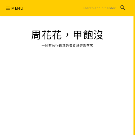
Skip
MENU
to
content
周花花，甲飽沒
一個有著行銷魂的美食旅遊部落客