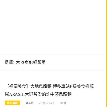
標籤:
大地烏龍麵菜單
【福岡美食】大地烏龍麵 博多車站B級美食推薦！
嵐ARASHI大野智愛的炸牛蒡烏龍麵
吃在福岡
周花花
2020-01-24
0