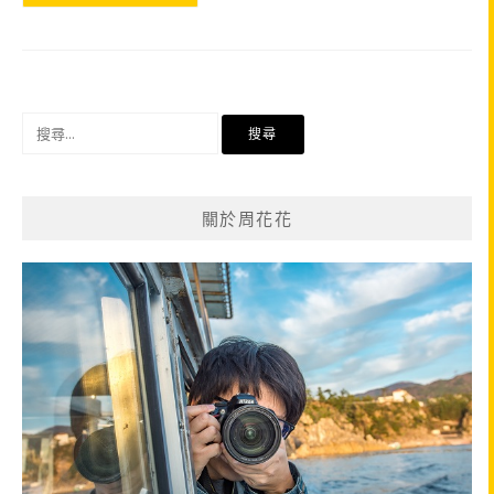
搜
尋
關
鍵
關於周花花
字: