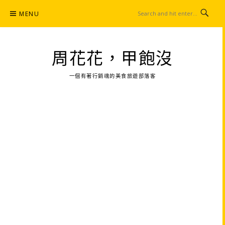
Skip
MENU
to
content
周花花，甲飽沒
一個有著行銷魂的美食旅遊部落客