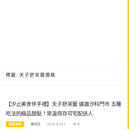
標籤:
天子舒芙蕾價格
【汐止美食伴手禮】天子舒芙蕾 遠雄汐科門市 五種
吃法的極品甜點！常溫保存可宅配送人
甜點咖啡
周花花
2022-03-01
0