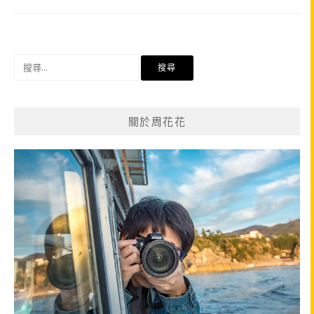
搜
尋
關
鍵
關於周花花
字: