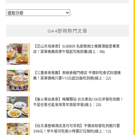
分
類
GA4即時熱門文章
【芝山天母美食】SUBBER 名廚詹姆士推薦潛艇堡專賣
店！菜單推薦商業午餐起司馬鈴薯(線上：98)
【三重美食餐廳】來碗泰龍門總店 平價好吃泰式料理推
薦！菜單價格只要110元起白飯吃到飽(線上：22)
【後火車站美食】梅樓驛站 台北車站100元早餐吃到飽！
不是住客也能享用青年旅館早餐(線上：20)
【台北漢普頓酒店洛可可茶苑】平價自助餐吃到飽只要
399元！早午餐可吃兩小時要訂位預約(線上：12)