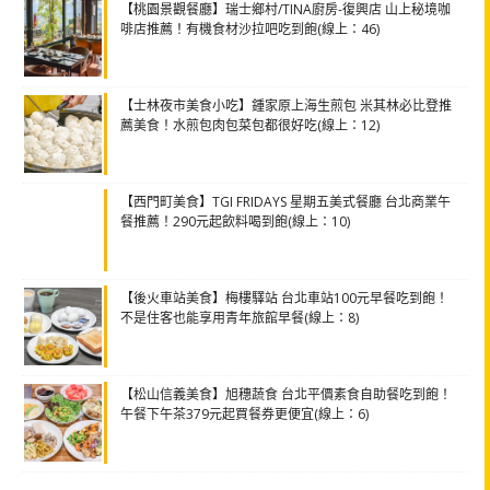
【桃園景觀餐廳】瑞士鄉村/TINA廚房-復興店 山上秘境咖
啡店推薦！有機食材沙拉吧吃到飽(線上：46)
【士林夜市美食小吃】鍾家原上海生煎包 米其林必比登推
薦美食！水煎包肉包菜包都很好吃(線上：12)
【西門町美食】TGI FRIDAYS 星期五美式餐廳 台北商業午
餐推薦！290元起飲料喝到飽(線上：10)
【後火車站美食】梅樓驛站 台北車站100元早餐吃到飽！
不是住客也能享用青年旅館早餐(線上：8)
【松山信義美食】旭穗蔬食 台北平價素食自助餐吃到飽！
午餐下午茶379元起買餐券更便宜(線上：6)