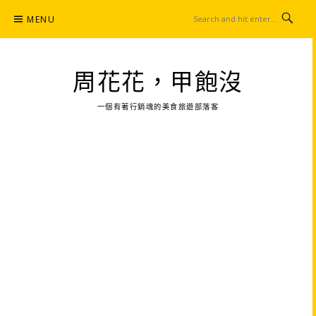
Skip
MENU
to
content
周花花，甲飽沒
一個有著行銷魂的美食旅遊部落客