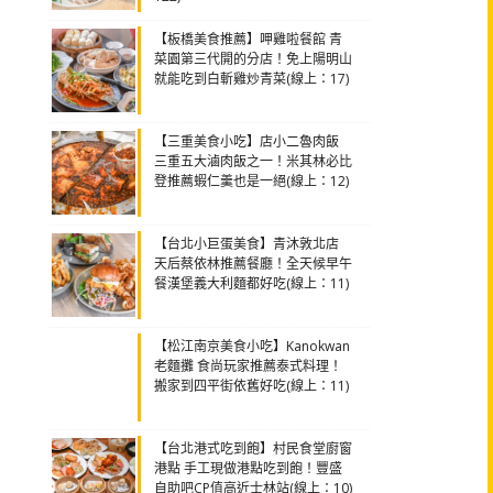
【板橋美食推薦】呷雞啦餐館 青
菜園第三代開的分店！免上陽明山
就能吃到白斬雞炒青菜(線上：17)
【三重美食小吃】店小二魯肉飯
三重五大滷肉飯之一！米其林必比
登推薦蝦仁羹也是一絕(線上：12)
【台北小巨蛋美食】青沐敦北店
天后蔡依林推薦餐廳！全天候早午
餐漢堡義大利麵都好吃(線上：11)
【松江南京美食小吃】Kanokwan
老麵攤 食尚玩家推薦泰式料理！
搬家到四平街依舊好吃(線上：11)
【台北港式吃到飽】村民食堂廚窗
港點 手工現做港點吃到飽！豐盛
自助吧CP值高近士林站(線上：10)