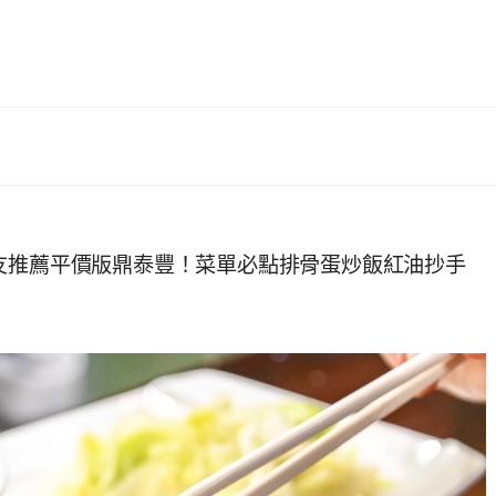
友推薦平價版鼎泰豐！菜單必點排骨蛋炒飯紅油抄手