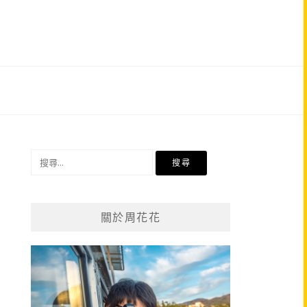
搜
尋
關
鍵
關於周花花
字: