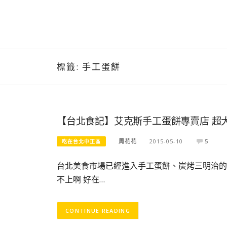
標籤:
手工蛋餅
【台北食記】艾克斯手工蛋餅專賣店 超大
周花花
2015-05-10
5
吃在台北中正區
台北美食市場已經進入手工蛋餅、炭烤三明治的
不上啊 好在…
CONTINUE READING