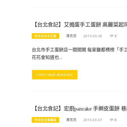
【台北食記】艾搗蛋手工蛋餅 高麗菜起
周花花
2015-03-30
3
吃在台北中正區
台北市手工蛋餅店一間間開 每家雖都標榜「手
花花會知道也…
CONTINUE READING
【台北食記】宏廚pancake 手擀皮蛋餅
周花花
2015-03-07
0
吃在台北信義區