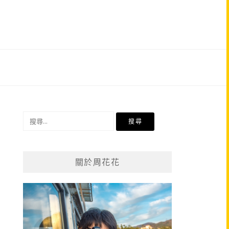
搜
尋
關
鍵
關於周花花
字: