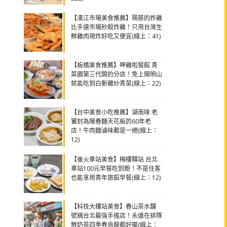
【濱江市場美食推薦】珮慈的炸雞
比手速市場秒殺炸雞！只用台灣生
鮮雞肉現炸好吃又便宜(線上：41)
【板橋美食推薦】呷雞啦餐館 青
菜園第三代開的分店！免上陽明山
就能吃到白斬雞炒青菜(線上：22)
【台中美食小吃推薦】湖南味 老
饕封為陽春麵天花板的60年老
店！牛肉麵滷味都是一絕(線上：
12)
【後火車站美食】梅樓驛站 台北
車站100元早餐吃到飽！不是住客
也能享用青年旅館早餐(線上：12)
【科技大樓站美食】春山茶水舖
號稱台北最強手搖店！永遠在排隊
鮮奶茶四季春烏龍都好喝(線上：