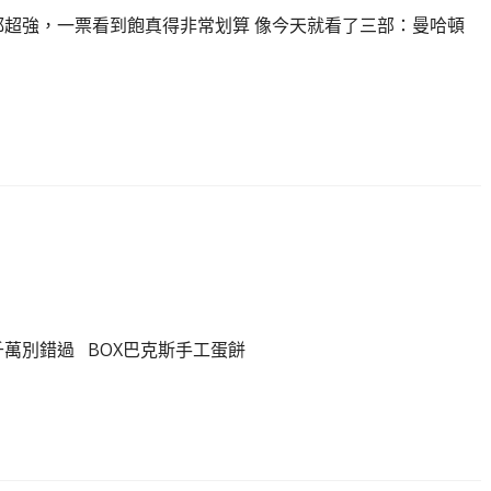
都超強，一票看到飽真得非常划算 像今天就看了三部：曼哈頓
萬別錯過 BOX巴克斯手工蛋餅