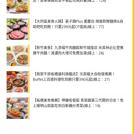
店！菜單推薦商業午餐起司馬鈴薯(線上：126)
【大同區美食火鍋】荖子鍋Plus 重慶店 現做新鮮麵條&自
助吧吃到飽！只要299元起CP值高(線上：77)
【新竹美食】九添福牛肉麵館新竹城隍店 米其林必比登推
薦牛肉麵！湯濃肉大塊可免費加湯(線上：28)
【我家牛排板橋遠科旗艦店】北部最大自助餐推薦！
Buffet上百道料理吃到飽只要390元起(線上：27)
【板橋美食推薦】呷雞啦餐館 青菜園第三代開的分店！免
上陽明山就能吃到白斬雞炒青菜(線上：18)