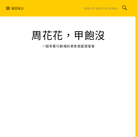
Skip
MENU
to
content
周花花，甲飽沒
一個有著行銷魂的美食旅遊部落客