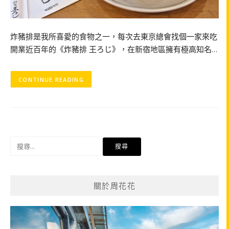
炸豬排是我所喜愛的食物之一，每次去東京總會找個一家來吃
開業近百年的《炸豬排 王ろじ》，在新宿地區擁有極高知名…
CONTINUE READING
搜
尋
關
鍵
關於周花花
字: