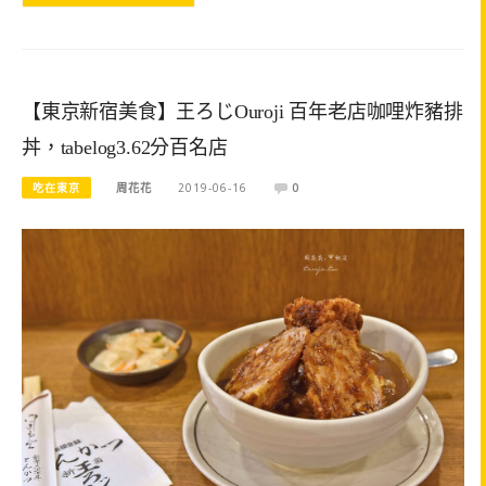
【東京新宿美食】王ろじOuroji 百年老店咖哩炸豬排
丼，tabelog3.62分百名店
吃在東京
周花花
2019-06-16
0