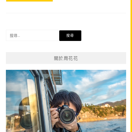
搜
尋
關
鍵
關於周花花
字: