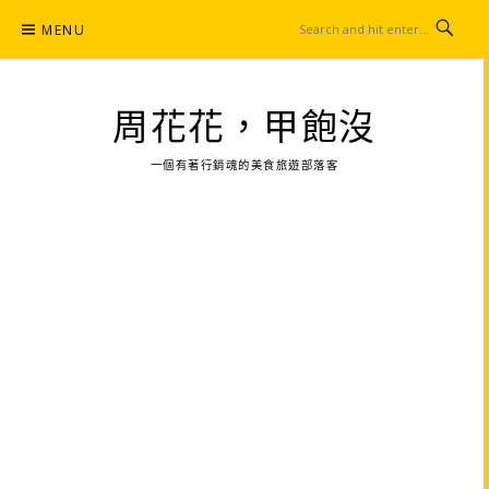
Skip
MENU
to
content
周花花，甲飽沒
一個有著行銷魂的美食旅遊部落客