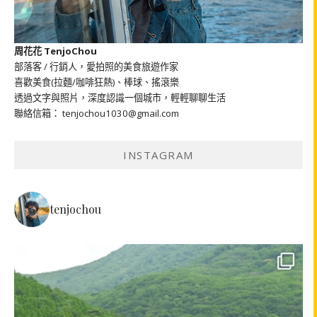
周花花 TenjoChou
部落客 / 行銷人，愛拍照的美食旅遊作家
喜歡美食(拉麵/咖啡狂熱)、棒球、搖滾樂
透過文字與照片，深度認識一個城市，輕輕聊聊生活
聯絡信箱： tenjochou1030@gmail.com
INSTAGRAM
tenjochou