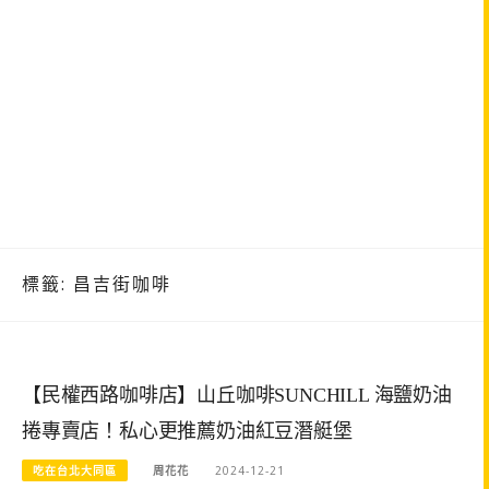
標籤:
昌吉街咖啡
【民權西路咖啡店】山丘咖啡SUNCHILL 海鹽奶油
捲專賣店！私心更推薦奶油紅豆潛艇堡
吃在台北大同區
周花花
2024-12-21