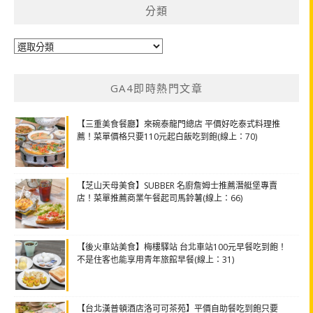
分類
分
類
GA4即時熱門文章
【三重美食餐廳】來碗泰龍門總店 平價好吃泰式料理推
薦！菜單價格只要110元起白飯吃到飽(線上：70)
【芝山天母美食】SUBBER 名廚詹姆士推薦潛艇堡專賣
店！菜單推薦商業午餐起司馬鈴薯(線上：66)
【後火車站美食】梅樓驛站 台北車站100元早餐吃到飽！
不是住客也能享用青年旅館早餐(線上：31)
【台北漢普頓酒店洛可可茶苑】平價自助餐吃到飽只要