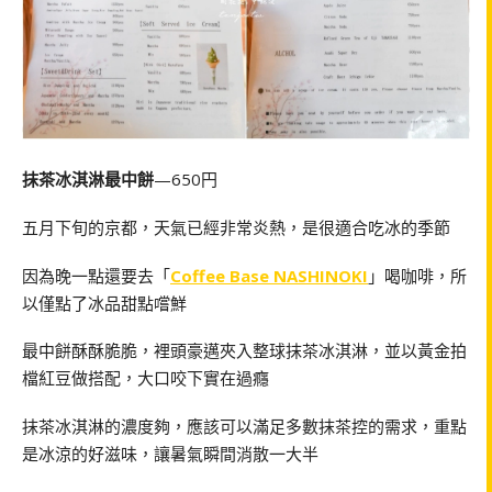
抹茶冰淇淋最中餅
—650円
五月下旬的京都，天氣已經非常炎熱，是很適合吃冰的季節
因為晚一點還要去「
Coffee Base NASHINOKI
」喝咖啡，所
以僅點了冰品甜點嚐鮮
最中餅酥酥脆脆，裡頭豪邁夾入整球抹茶冰淇淋，並以黃金拍
檔紅豆做搭配，大口咬下實在過癮
抹茶冰淇淋的濃度夠，應該可以滿足多數抹茶控的需求，重點
是冰涼的好滋味，讓暑氣瞬間消散一大半