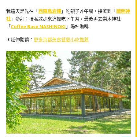
我這天是先在「
西陣鳥岩樓
」吃親子丼午餐，接著到「
晴明神
社
」參拜；接著散步來這裡吃下午茶，最後再去梨木神社
「
Coffee Base NASHINOKI
」喝杯咖啡
＊延伸閱讀：
更多京都美食餐廳小吃推薦