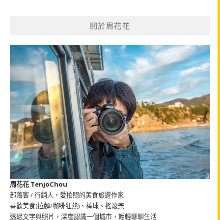
關
鍵
關於周花花
字:
周花花 TenjoChou
部落客 / 行銷人，愛拍照的美食旅遊作家
喜歡美食(拉麵/咖啡狂熱)、棒球、搖滾樂
透過文字與照片，深度認識一個城市，輕輕聊聊生活