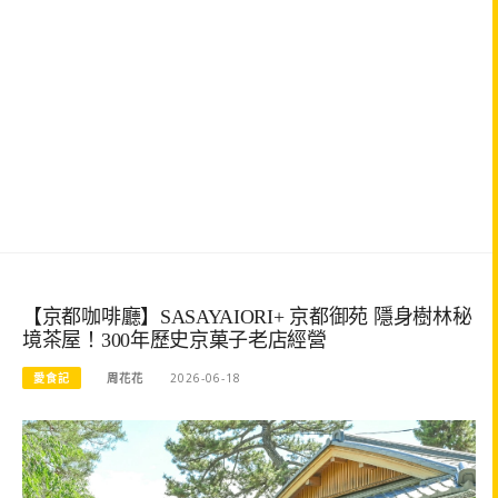
【京都咖啡廳】SASAYAIORI+ 京都御苑 隱身樹林秘
境茶屋！300年歷史京菓子老店經營
愛食記
周花花
2026-06-18