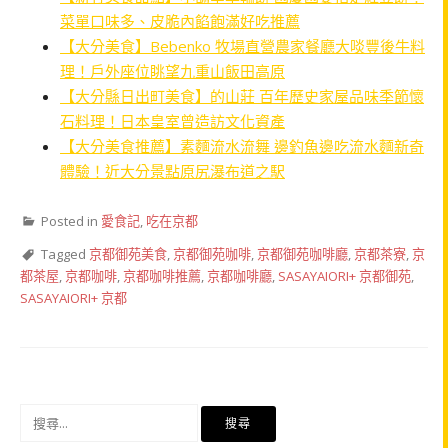
菜單口味多、皮脆內餡飽滿好吃推薦
【大分美食】Bebenko 牧場直營農家餐廳大啖豐後牛料
理！戶外座位眺望九重山飯田高原
【大分縣日出町美食】的山莊 百年歷史家屋品味季節懷
石料理！日本皇室曾造訪文化資產
【大分美食推薦】素麵流水流舞 邊釣魚邊吃流水麵新奇
體驗！近大分景點原尻瀑布道之駅
Posted in
愛食記
,
吃在京都
Tagged
京都御苑美食
,
京都御苑咖啡
,
京都御苑咖啡廳
,
京都茶寮
,
京
都茶屋
,
京都咖啡
,
京都咖啡推薦
,
京都咖啡廳
,
SASAYAIORI+ 京都御苑
,
SASAYAIORI+ 京都
搜
尋