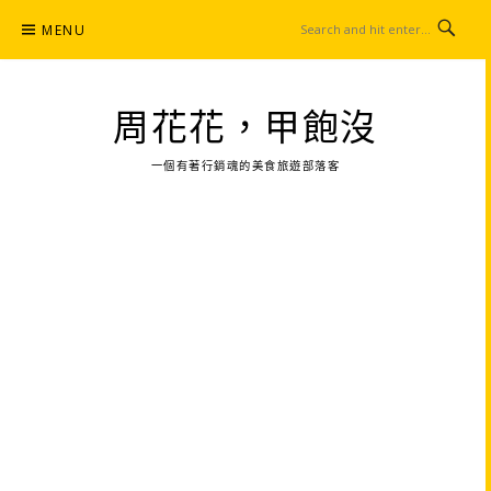
Skip
MENU
to
content
周花花，甲飽沒
一個有著行銷魂的美食旅遊部落客