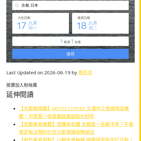
Last Updated on 2026-06-19 by
周花花
按讚加入粉絲團
延伸閱讀
【大阪咖啡廳】MOTO COFFEE 北濱中之島咖啡店推
薦！河景第一排景觀超美甜點也好吃
【京都美食推薦】西陣鳥岩樓 京都第一名親子丼！午餐
限定無法預約訂位只能現場排隊候位
【新竹美食甜點】小鵲幸車輪餅 國慶國宴指定紅豆餅！