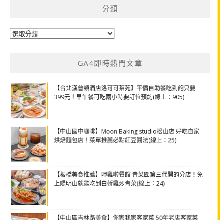
分類
分
類
GA4即時熱門文章
【台北漢普頓酒店洛可可茶苑】平價自助餐吃到飽只要
399元！早午餐可吃兩小時要訂位預約(線上：905)
【中山國中咖啡】Moon Baking studio松山店 好吃自家
烘焙麵包店！菜單推薦必點紅豆圓法(線上：25)
【板橋美食推薦】呷雞啦餐館 青菜園第三代開的分店！免
上陽明山就能吃到白斬雞炒青菜(線上：24)
【中山區吉林路美食】你家我家客家菜 50年老店客家菜