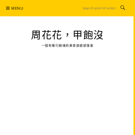
Skip
MENU
to
content
周花花，甲飽沒
一個有著行銷魂的美食旅遊部落客