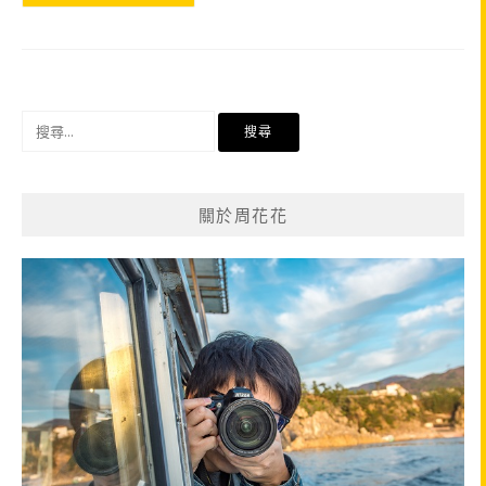
搜
尋
關
鍵
關於周花花
字: