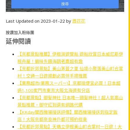
Last Updated on 2023-01-22 by
周花花
按讚加入粉絲團
延伸閱讀
【京都景點推薦】伊根灣遊覽船 遊船欣賞日本威尼斯伊
根舟屋！蝦味先餵海鷗老鷹超有趣
【京都近郊景點】美山茅葺之里 仙境小聚落美山町合掌
村！交通一日遊規劃必買伴手禮推薦
【業務超市(業務スーパー)】京都撿便宜必買！日本超
過1,100家門市東京大阪北海道有分店
【京都景點】御髪神社 日本唯一頭髮神社！超人氣嵐山
景點推薦，御守紅到還有網路代購
【KKday關西機場接送評價】關西機場接送到指定飯
店！大阪京都奈良神戶都可預約搭乘
【京都近郊景點】天橋立伊根美山町合掌村一日遊！大