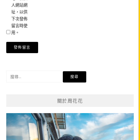
人網站網
址，以供
下次發佈
留言時使
用。
搜
尋
關
鍵
關於周花花
字: