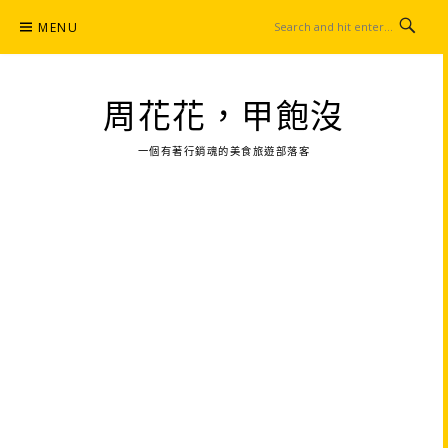
Skip
MENU
to
content
周花花，甲飽沒
一個有著行銷魂的美食旅遊部落客