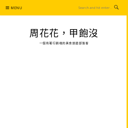
Skip
MENU
to
content
周花花，甲飽沒
一個有著行銷魂的美食旅遊部落客