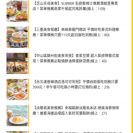
【芝山天母美食】SUBBER 名廚詹姆士推薦潛艇堡專賣
店！菜單推薦商業午餐起司馬鈴薯(線上：109)
【三重美食餐廳】來碗泰龍門總店 平價好吃泰式料理推
薦！菜單價格只要110元起白飯吃到飽(線上：80)
【中山區錦州街美食宵夜】曾家豆漿 超人氣排隊葡式蛋
塔！菜單推薦必點燒餅油條蛋餅混漿(線上：43)
【台北漢普頓酒店洛可可茶苑】平價自助餐吃到飽只要
399元！早午餐可吃兩小時要訂位預約(線上：29)
【淡路島美食推薦】幸福鬆餅淡路島本店 絕美海景咖啡
廳！邊看海邊品嚐超人氣舒芙蕾鬆餅(線上：27)