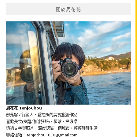
鍵
關於周花花
字:
周花花 TenjoChou
部落客 / 行銷人，愛拍照的美食旅遊作家
喜歡美食(拉麵/咖啡狂熱)、棒球、搖滾樂
透過文字與照片，深度認識一個城市，輕輕聊聊生活
聯絡信箱： tenjochou1030@gmail.com