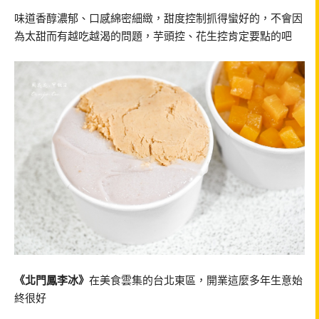
味道香醇濃郁、口感綿密細緻，甜度控制抓得蠻好的，不會因
為太甜而有越吃越渴的問題，芋頭控、花生控肯定要點的吧
《北門鳳李冰》
在美食雲集的台北東區，開業這麼多年生意始
終很好