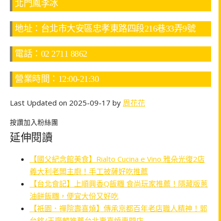
北門鳳李冰
地址：台北市大安區忠孝東路四段216巷33弄9號
電話：02 2711 8862
營業時間：12:00-21:30
Last Updated on 2025-09-17 by
周花花
按讚加入粉絲團
延伸閱讀
【國父紀念館美食】Rialto Cucina e Vino 雅朵光復2店
義大利老闆主廚！手工披薩好吃推薦
【台北食記】上順興香Q飯糰 食尚玩家推薦！隱藏版蔥
油餅飯糰，便宜大份又好吃
【祇園．禪院壽喜燒】傳承京都百年老店職人精神！郭
台銘/王齊麟推薦台北壽喜燒專門店