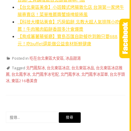
【台北東區美食】小班韓式烤腸敦化店 台灣第一家烤牛
腸專賣店！菜單推薦醬蟹燒啤龍捲風
【科技大樓站美食】巧房餡餅 北教大超人氣排隊小吃推
薦！牛肉豬肉餡餅香甜多汁會爆漿
【育成蕃薯藤餐廳】寶島百匯自助餐吃到飽只要688
元！吃buffet還能做公益食材新鮮健康
Posted in
吃在台北東區大安區
,
冰品甜湯
Tagged
北門鳳梨冰
,
台北東區冰店
,
台北東區冰品
,
台北東區冰店推
薦
,
台北鳳李冰
,
北門鳳李冰宅配
,
北門鳳李冰
,
北門鳳李冰菜單
,
台北芋頭
冰
,
東區216巷美食
搜
尋
關