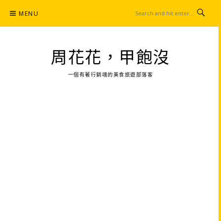
Skip
MENU
to
content
周花花，甲飽沒
一個有著行銷魂的美食旅遊部落客