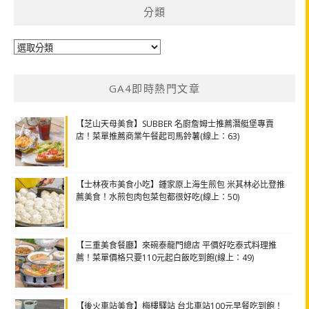
分類
分
類
GA4即時熱門文章
【芝山天母美食】SUBBER 名廚詹姆士推薦潛艇堡專賣
店！菜單推薦商業午餐起司馬鈴薯(線上：63)
【士林夜市美食小吃】鍾家原上海生煎包 米其林必比登推
薦美食！水煎包肉包菜包都很好吃(線上：50)
【三重美食餐廳】來碗泰龍門總店 平價好吃泰式料理推
薦！菜單價格只要110元起白飯吃到飽(線上：49)
【後火車站美食】梅樓驛站 台北車站100元早餐吃到飽！