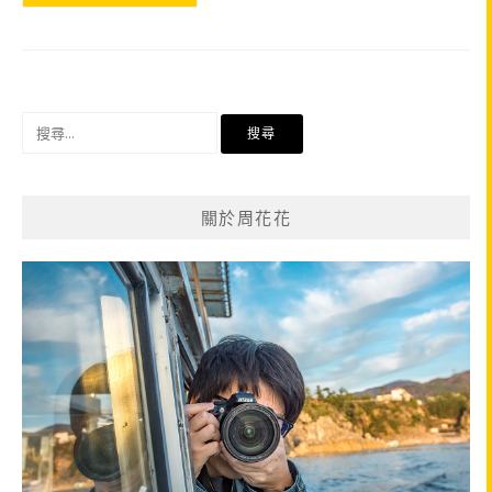
搜
尋
關
鍵
關於周花花
字: