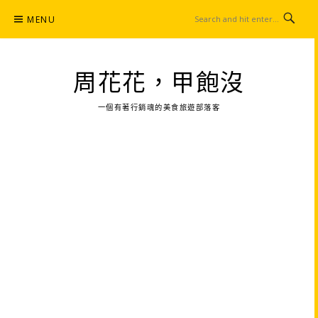
Skip
MENU
to
content
周花花，甲飽沒
一個有著行銷魂的美食旅遊部落客