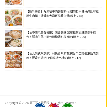
【新竹美食】九添福牛肉麵館新竹城隍店 米其林必比登推
薦牛肉麵！湯濃肉大塊可免費加湯(線上：45)
【台中南屯美食餐廳】滬舍餘味 菜單推薦必點翡翠生煎
包！鮮肉生煎小籠包細粉湯也很好吃(線上：25)
【台北港式吃到飽】村民食堂廚窗港點 手工現做港點吃到
飽！豐盛自助吧CP值高近士林站(線上：12)
Copyright © 2026 周花花，甲飽沒. All Rights Reserved.