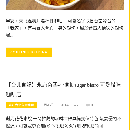
早安，來《溫叨》喝杯咖啡吧。 可愛名字取自台語發音的
「我家」，有著讓人會心一笑的親切，屬於台灣人情味的親切
餐…
CONTINUE READING
【台北食記】永康商圈-小食糖sugar bistro 可愛貓咪
咖啡店
吃在台北永康商圈
周花花
2014-06-27
0
對周花花來說 一間推薦的咖啡店得具備幾個特色 氣氛優閒不
壓迫，可讓我專心加(ㄍㄢˇ)班(ㄍㄠˇ) 咖啡餐點尚可…