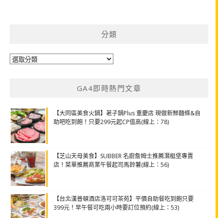
分類
分
類
GA4即時熱門文章
【大同區美食火鍋】荖子鍋Plus 重慶店 現做新鮮麵條&自
助吧吃到飽！只要299元起CP值高(線上：78)
【芝山天母美食】SUBBER 名廚詹姆士推薦潛艇堡專賣
店！菜單推薦商業午餐起司馬鈴薯(線上：56)
【台北漢普頓酒店洛可可茶苑】平價自助餐吃到飽只要
399元！早午餐可吃兩小時要訂位預約(線上：53)