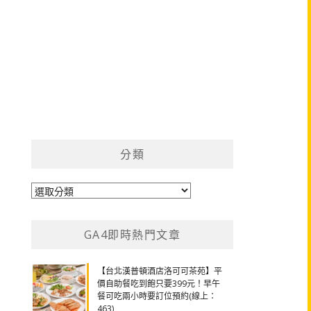
分類
分
類
GA4即時熱門文章
【台北漢普頓酒店洛可可茶苑】平
價自助餐吃到飽只要399元！早午
餐可吃兩小時要訂位預約(線上：
463)