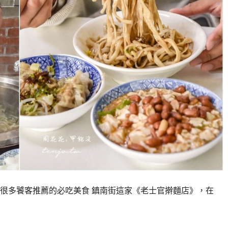
很多饕客推薦的必吃美食 鎮南街這家《老士官擀麵店》，在