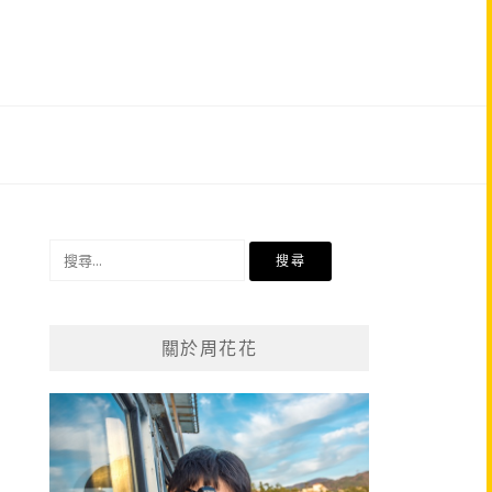
搜
尋
關
鍵
關於周花花
字: