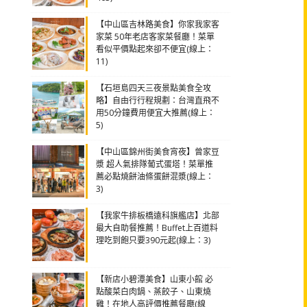
【中山區吉林路美食】你家我家客
家菜 50年老店客家菜餐廳！菜單
看似平價點起來卻不便宜(線上：
11)
【石垣島四天三夜景點美食全攻
略】自由行行程規劃：台灣直飛不
用50分鐘費用便宜大推薦(線上：
5)
【中山區錦州街美食宵夜】曾家豆
漿 超人氣排隊葡式蛋塔！菜單推
薦必點燒餅油條蛋餅混漿(線上：
3)
【我家牛排板橋遠科旗艦店】北部
最大自助餐推薦！Buffet上百道料
理吃到飽只要390元起(線上：3)
【新店小碧潭美食】山東小館 必
點酸菜白肉鍋、蒸餃子、山東燒
雞！在地人高評價推薦餐廳(線