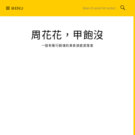
Skip
MENU
to
content
周花花，甲飽沒
一個有著行銷魂的美食旅遊部落客