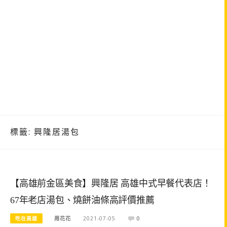
標籤:
興隆居湯包
【高雄前金區美食】興隆居 高雄中式早餐代表店！
67年老店湯包、燒餅油條高評價推薦
吃在高雄
周花花
2021-07-05
0