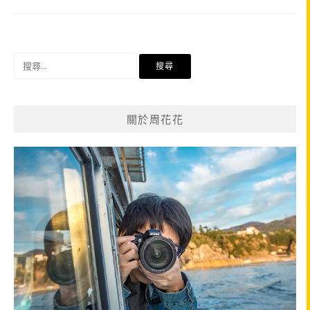
搜
尋
關
鍵
關於周花花
字: