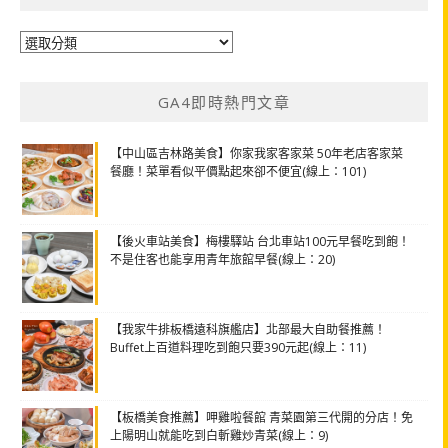
分
類
GA4即時熱門文章
【中山區吉林路美食】你家我家客家菜 50年老店客家菜
餐廳！菜單看似平價點起來卻不便宜(線上：101)
【後火車站美食】梅樓驛站 台北車站100元早餐吃到飽！
不是住客也能享用青年旅館早餐(線上：20)
【我家牛排板橋遠科旗艦店】北部最大自助餐推薦！
Buffet上百道料理吃到飽只要390元起(線上：11)
【板橋美食推薦】呷雞啦餐館 青菜園第三代開的分店！免
上陽明山就能吃到白斬雞炒青菜(線上：9)