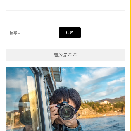
搜
尋
關
鍵
關於周花花
字: