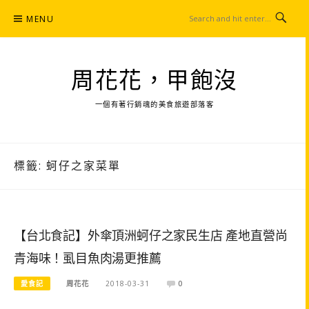
Skip
MENU
to
content
周花花，甲飽沒
一個有著行銷魂的美食旅遊部落客
標籤:
蚵仔之家菜單
【台北食記】外傘頂洲蚵仔之家民生店 產地直營尚
青海味！虱目魚肉湯更推薦
愛食記
周花花
2018-03-31
0