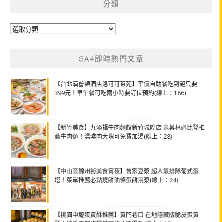
分類
分
類
GA4即時熱門文章
【台北漢普頓酒店洛可可茶苑】平價自助餐吃到飽只要
399元！早午餐可吃兩小時要訂位預約(線上：186)
【新竹美食】九添福牛肉麵館新竹城隍店 米其林必比登推
薦牛肉麵！湯濃肉大塊可免費加湯(線上：28)
【中山區錦州街美食宵夜】曾家豆漿 超人氣排隊葡式蛋
塔！菜單推薦必點燒餅油條蛋餅混漿(線上：24)
【桃園中壢蛋黃酥推薦】黃門巷口 在地隱藏版脆皮蛋黃