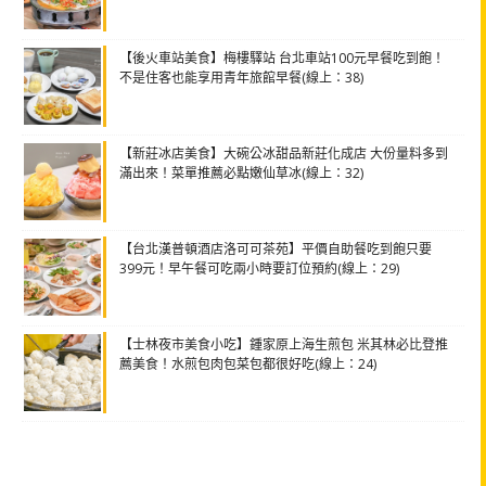
【後火車站美食】梅樓驛站 台北車站100元早餐吃到飽！
不是住客也能享用青年旅館早餐(線上：38)
【新莊冰店美食】大碗公冰甜品新莊化成店 大份量料多到
滿出來！菜單推薦必點嫩仙草冰(線上：32)
【台北漢普頓酒店洛可可茶苑】平價自助餐吃到飽只要
399元！早午餐可吃兩小時要訂位預約(線上：29)
【士林夜市美食小吃】鍾家原上海生煎包 米其林必比登推
薦美食！水煎包肉包菜包都很好吃(線上：24)