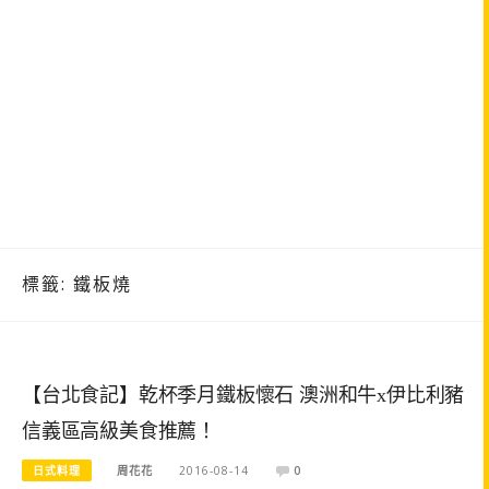
標籤:
鐵板燒
【台北食記】乾杯季月鐵板懷石 澳洲和牛x伊比利豬
信義區高級美食推薦！
日式料理
周花花
2016-08-14
0