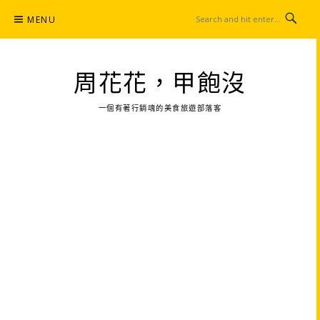
Skip
MENU
to
content
周花花，甲飽沒
一個有著行銷魂的美食旅遊部落客