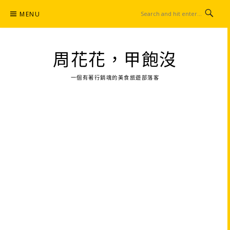
Skip
MENU
to
content
周花花，甲飽沒
一個有著行銷魂的美食旅遊部落客