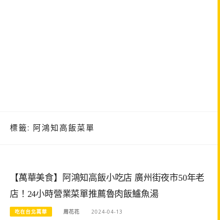
標籤:
阿鴻知高飯菜單
【萬華美食】阿鴻知高飯小吃店 廣州街夜市50年老
店！24小時營業菜單推薦魯肉飯鱸魚湯
吃在台北萬華
周花花
2024-04-13