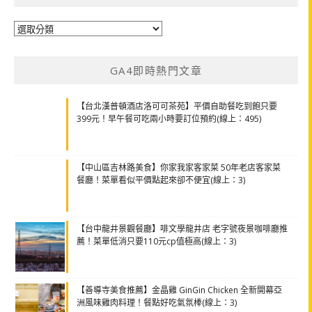
分
類
GA4即時熱門文章
【台北漢普頓酒店洛可可茶苑】平價自助餐吃到飽只要
399元！早午餐可吃兩小時要訂位預約(線上：495)
【中山區吉林路美食】你家我家客家菜 50年老店客家菜
餐廳！菜單看似平價點起來卻不便宜(線上：3)
【台中龍井景觀餐廳】啡文學龍井店 老字號夜景咖啡廳推
薦！菜單低消只要110元cp值極高(線上：3)
【善導寺美食推薦】金晶雞 GinGin Chicken 全新開幕亞
洲風味雞肉料理！餐點好吃氣氛棒(線上：3)