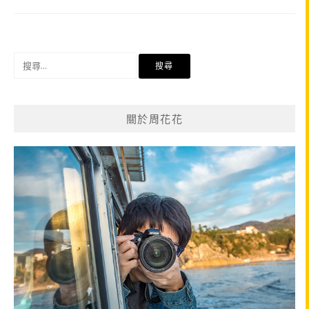
搜
尋
關
鍵
關於周花花
字: