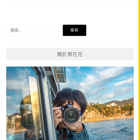
搜
尋
關
鍵
關於周花花
字: