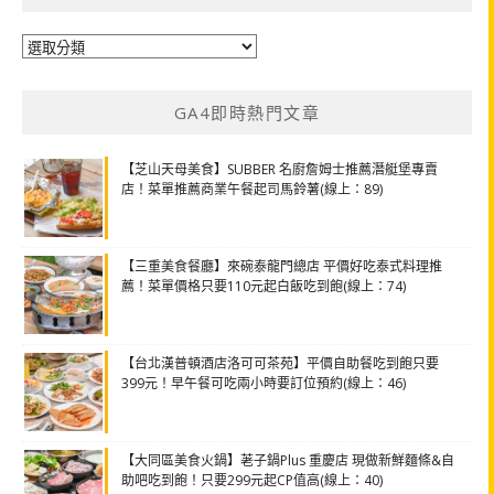
分
類
GA4即時熱門文章
【芝山天母美食】SUBBER 名廚詹姆士推薦潛艇堡專賣
店！菜單推薦商業午餐起司馬鈴薯(線上：89)
【三重美食餐廳】來碗泰龍門總店 平價好吃泰式料理推
薦！菜單價格只要110元起白飯吃到飽(線上：74)
【台北漢普頓酒店洛可可茶苑】平價自助餐吃到飽只要
399元！早午餐可吃兩小時要訂位預約(線上：46)
【大同區美食火鍋】荖子鍋Plus 重慶店 現做新鮮麵條&自
助吧吃到飽！只要299元起CP值高(線上：40)