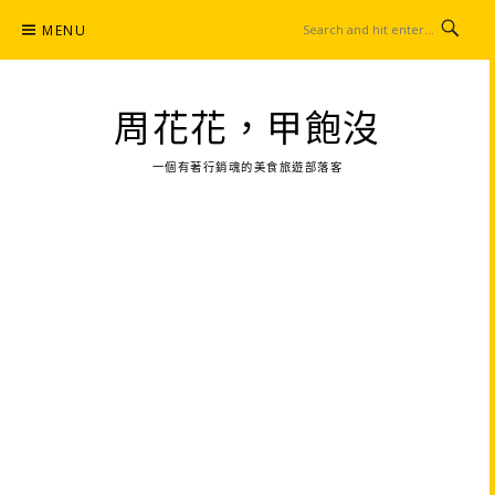
Skip
MENU
to
content
周花花，甲飽沒
一個有著行銷魂的美食旅遊部落客