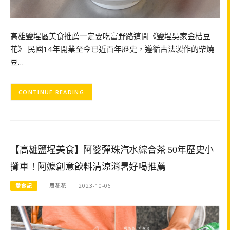
高雄鹽埕區美食推薦一定要吃富野路這間《鹽埕吳家金桔豆
花》 民國14年開業至今已近百年歷史，遵循古法製作的柴燒
豆…
CONTINUE READING
【高雄鹽埕美食】阿婆彈珠汽水綜合茶 50年歷史小
攤車！阿嬤創意飲料清涼消暑好喝推薦
愛食記
周花花
2023-10-06