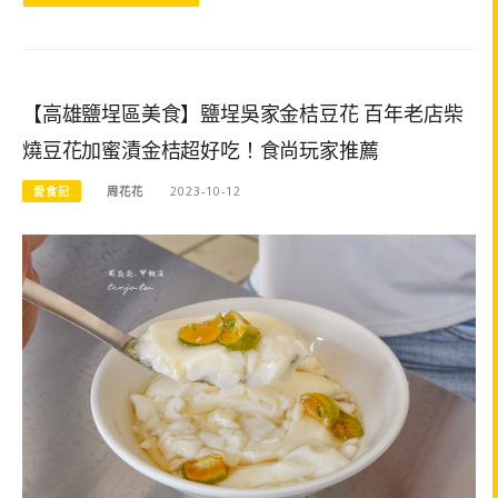
【高雄鹽埕區美食】鹽埕吳家金桔豆花 百年老店柴
燒豆花加蜜漬金桔超好吃！食尚玩家推薦
愛食記
周花花
2023-10-12