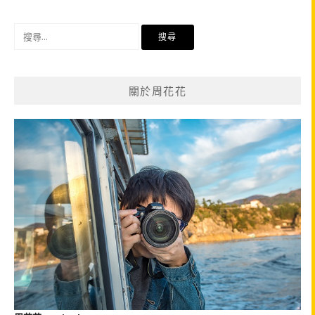
搜
尋
關
鍵
關於周花花
字: