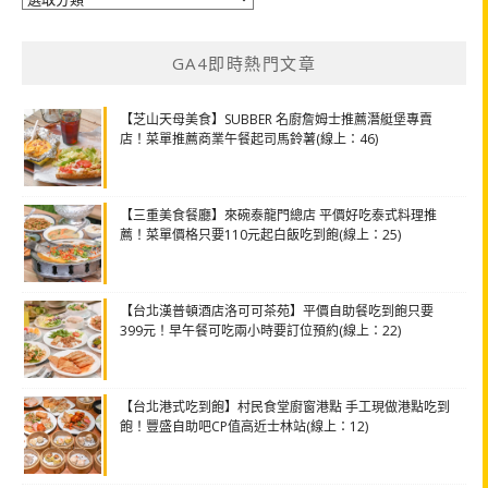
類
GA4即時熱門文章
【芝山天母美食】SUBBER 名廚詹姆士推薦潛艇堡專賣
店！菜單推薦商業午餐起司馬鈴薯(線上：46)
【三重美食餐廳】來碗泰龍門總店 平價好吃泰式料理推
薦！菜單價格只要110元起白飯吃到飽(線上：25)
【台北漢普頓酒店洛可可茶苑】平價自助餐吃到飽只要
399元！早午餐可吃兩小時要訂位預約(線上：22)
【台北港式吃到飽】村民食堂廚窗港點 手工現做港點吃到
飽！豐盛自助吧CP值高近士林站(線上：12)