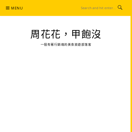
Skip
MENU
to
content
周花花，甲飽沒
一個有著行銷魂的美食旅遊部落客