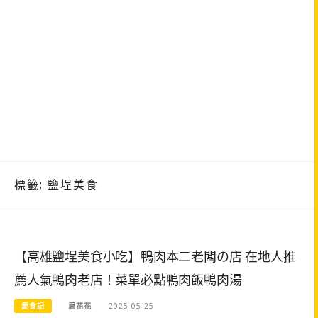
標籤:
鹽埕美食
【高雄鹽埕美食小吃】鴨肉本二老闆の店 在地人推
薦人氣鴨肉老店！菜單必點鴨肉飯鴨肉湯
愛食記
周花花
2025-05-25