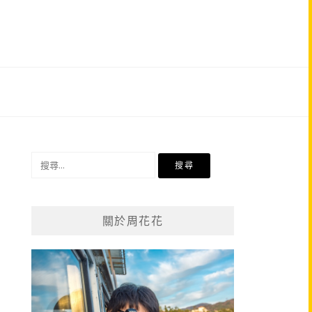
搜
尋
關
鍵
關於周花花
字: