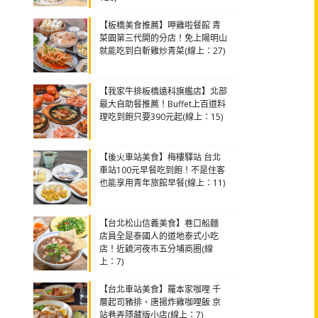
【板橋美食推薦】呷雞啦餐館 青
菜園第三代開的分店！免上陽明山
就能吃到白斬雞炒青菜(線上：27)
【我家牛排板橋遠科旗艦店】北部
最大自助餐推薦！Buffet上百道料
理吃到飽只要390元起(線上：15)
【後火車站美食】梅樓驛站 台北
車站100元早餐吃到飽！不是住客
也能享用青年旅館早餐(線上：11)
【台北松山信義美食】巷口船麵
店員全是泰國人的道地泰式小吃
店！近饒河夜市五分埔商圈(線
上：7)
【台北車站美食】羅本家咖哩 千
層起司豬排、唐揚炸雞咖哩飯 京
站巷弄隱藏版小店(線上：7)