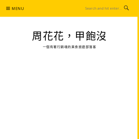
Skip
MENU
to
content
周花花，甲飽沒
一個有著行銷魂的美食旅遊部落客