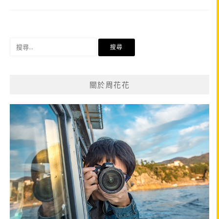
搜
尋
關
鍵
關於周花花
字: