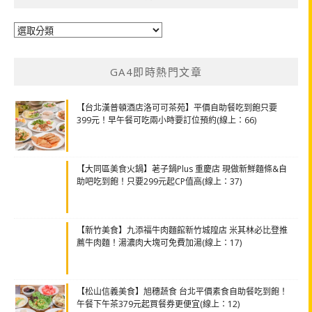
分
類
GA4即時熱門文章
【台北漢普頓酒店洛可可茶苑】平價自助餐吃到飽只要
399元！早午餐可吃兩小時要訂位預約(線上：66)
【大同區美食火鍋】荖子鍋Plus 重慶店 現做新鮮麵條&自
助吧吃到飽！只要299元起CP值高(線上：37)
【新竹美食】九添福牛肉麵館新竹城隍店 米其林必比登推
薦牛肉麵！湯濃肉大塊可免費加湯(線上：17)
【松山信義美食】旭穗蔬食 台北平價素食自助餐吃到飽！
午餐下午茶379元起買餐券更便宜(線上：12)