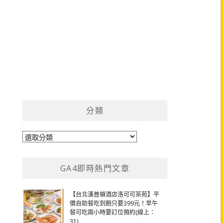
分類
分
類
GA4即時熱門文章
【台北漢普頓酒店洛可可茶苑】平
價自助餐吃到飽只要399元！早午
餐可吃兩小時要訂位預約(線上：
31)