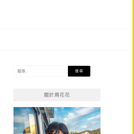
搜
尋
關
鍵
關於周花花
字: