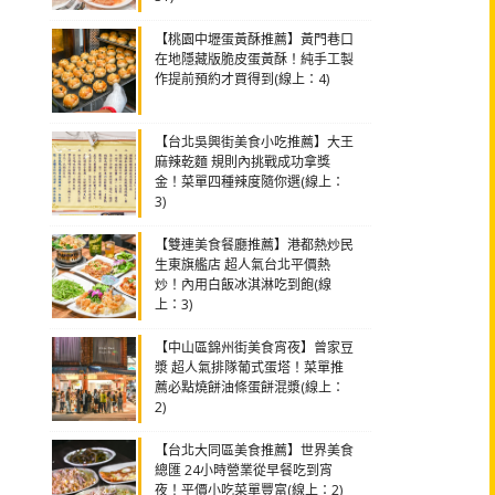
【桃園中壢蛋黃酥推薦】黃門巷口
在地隱藏版脆皮蛋黃酥！純手工製
作提前預約才買得到(線上：4)
【台北吳興街美食小吃推薦】大王
麻辣乾麵 規則內挑戰成功拿獎
金！菜單四種辣度隨你選(線上：
3)
【雙連美食餐廳推薦】港都熱炒民
生東旗艦店 超人氣台北平價熱
炒！內用白飯冰淇淋吃到飽(線
上：3)
【中山區錦州街美食宵夜】曾家豆
漿 超人氣排隊葡式蛋塔！菜單推
薦必點燒餅油條蛋餅混漿(線上：
2)
【台北大同區美食推薦】世界美食
總匯 24小時營業從早餐吃到宵
夜！平價小吃菜單豐富(線上：2)