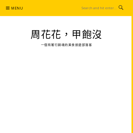
Skip
MENU
to
content
周花花，甲飽沒
一個有著行銷魂的美食旅遊部落客