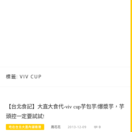
標籤:
VIV CUP
【台北食記】大直大食代-viv cup芋包芋/爆漿芋，芋
頭控一定要試試!
吃在台北大直內湖南港
周花花
2013-12-09
0