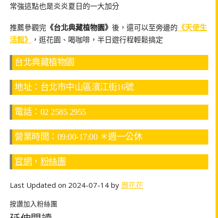
常強這點也是炎炎夏日的一大加分
推薦參觀完
《台北典藏植物園》
後，還可以至旁邊的
《天使生
活館》
，逛花園、喝咖啡，半日遊行程輕鬆搞定
台北典藏植物園
地址：台北市中山區濱江街16號
電話：02 2585 2955
營業時間：09:00-17:00 ＊週一公休
官網
，
粉絲團
Last Updated on 2024-07-14 by
周花花
按讚加入粉絲團