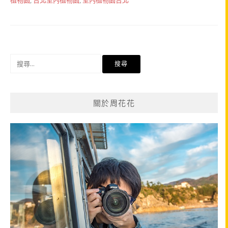
植物園
,
台北室內植物園
,
室內植物園台北
搜
尋
關
鍵
關於周花花
字: