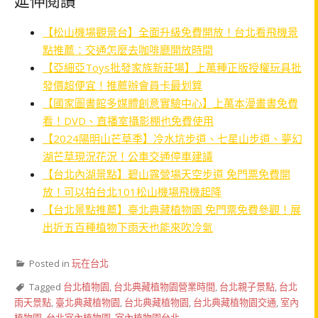
延伸閱讀
【松山機場觀景台】全面升級免費開放！台北看飛機景
點推薦：交通怎麼去咖啡廳開放時間
【亞細亞Toys批發家族新莊場】上萬種正版授權玩具批
發價超便宜！推薦辦會員卡最划算
【國家圖書館多媒體創意實驗中心】上萬本漫畫書免費
看！DVD、直播室攝影棚也免費使用
【2024陽明山芒草季】冷水坑步道、七星山步道、夢幻
湖芒草現況花況！公車交通停車建議
【台北內湖景點】碧山露營場天空步道 免門票免費開
放！可以拍台北101松山機場飛機起降
【台北景點推薦】臺北典藏植物園 免門票免費參觀！展
出近五百種植物下雨天也能來吹冷氣
Posted in
玩在台北
Tagged
台北植物園
,
台北典藏植物園營業時間
,
台北親子景點
,
台北
雨天景點
,
臺北典藏植物園
,
台北典藏植物園
,
台北典藏植物園交通
,
室內