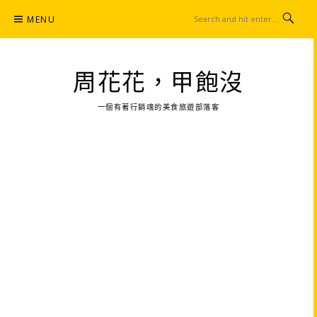
Skip
MENU
to
content
周花花，甲飽沒
一個有著行銷魂的美食旅遊部落客