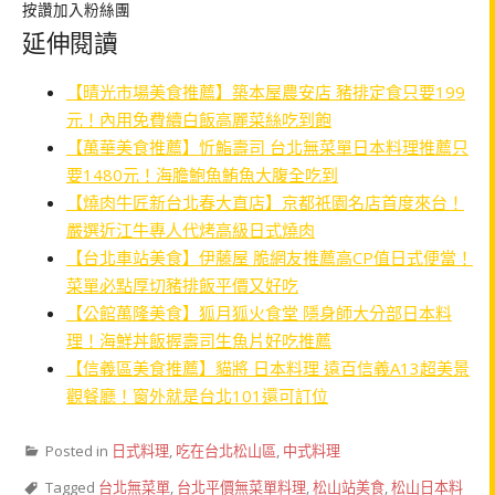
按讚加入粉絲團
延伸閱讀
【晴光市場美食推薦】築本屋農安店 豬排定食只要199
元！內用免費續白飯高麗菜絲吃到飽
【萬華美食推薦】忻鮨壽司 台北無菜單日本料理推薦只
要1480元！海膽鮑魚鮪魚大腹全吃到
【燒肉牛匠新台北春大直店】京都祇園名店首度來台！
嚴選近江牛專人代烤高級日式燒肉
【台北車站美食】伊藤屋 脆網友推薦高CP值日式便當！
菜單必點厚切豬排飯平價又好吃
【公館萬隆美食】狐月狐火食堂 隱身師大分部日本料
理！海鮮丼飯握壽司生魚片好吃推薦
【信義區美食推薦】貓將 日本料理 遠百信義A13超美景
觀餐廳！窗外就是台北101還可訂位
Posted in
日式料理
,
吃在台北松山區
,
中式料理
Tagged
台北無菜單
,
台北平價無菜單料理
,
松山站美食
,
松山日本料