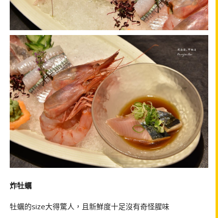
炸牡蠣
牡蠣的size大得驚人，且新鮮度十足沒有奇怪腥味