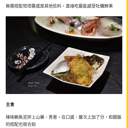
無需搭配塔塔醬或是其他佐料，直接吃最能感受牡蠣鮮美
主食
辣味鮪魚泥拌上山藥、青蔥，在口感、層次上加了分，和醋飯
的搭配也很合拍