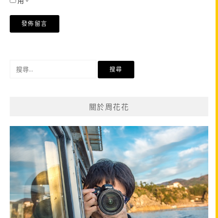
用。
搜
尋
關
鍵
關於周花花
字: