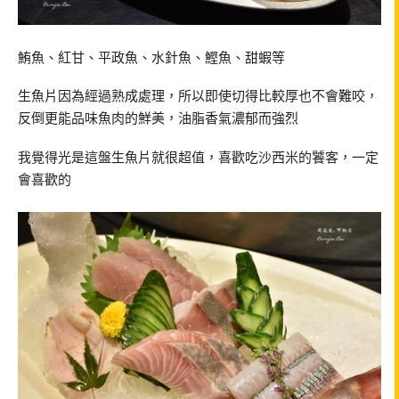
鮪魚、紅甘、平政魚、水針魚、鰹魚、甜蝦等
生魚片因為經過熟成處理，所以即使切得比較厚也不會難咬，
反倒更能品味魚肉的鮮美，油脂香氣濃郁而強烈
我覺得光是這盤生魚片就很超值，喜歡吃沙西米的饕客，一定
會喜歡的