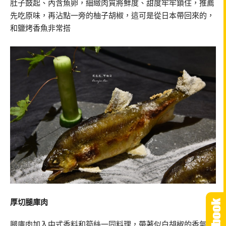
肚子鼓起、內含魚卵，細緻肉質將鮮度、甜度牢牢鎖住，推薦
先吃原味，再沾點一旁的柚子胡椒，這可是從日本帶回來的，
和鹽烤香魚非常搭
厚切腿庫肉
腿庫肉加入中式香料和筍絲一同料理，帶著似白胡椒的香氣