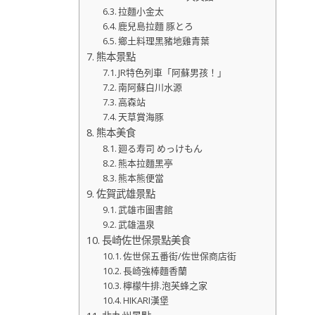
拉麵小金太
鹿兒島拉麵 豚とろ
鄉土料理黑豬地雞青葉
熊本景點
JR特色列車「阿蘇男孩！」
南阿蘇白川水源
高森站
天草賞海豚
熊本美食
廻る寿司 めっけもん
熊本拉麵黑亭
熊本熊便當
佐賀武雄景點
武雄市圖書館
武雄溫泉
長崎佐世保景點美食
佐世保五番街/佐世保商店街
長崎強棒麵香蘭
檸檬牛排.泡芙蜂之家
HIKARI漢堡