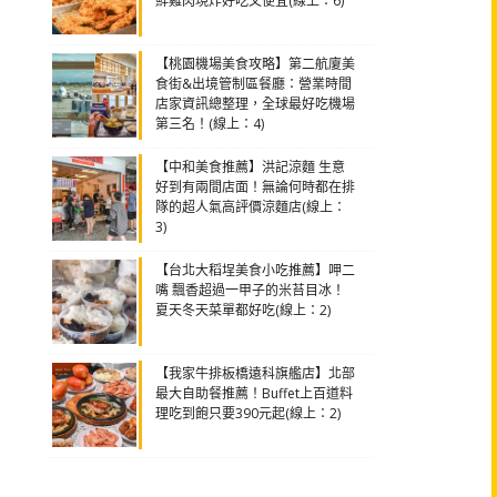
鮮雞肉現炸好吃又便宜(線上：6)
【桃園機場美食攻略】第二航廈美
食街&出境管制區餐廳：營業時間
店家資訊總整理，全球最好吃機場
第三名！(線上：4)
【中和美食推薦】洪記涼麵 生意
好到有兩間店面！無論何時都在排
隊的超人氣高評價涼麵店(線上：
3)
【台北大稻埕美食小吃推薦】呷二
嘴 飄香超過一甲子的米苔目冰！
夏天冬天菜單都好吃(線上：2)
【我家牛排板橋遠科旗艦店】北部
最大自助餐推薦！Buffet上百道料
理吃到飽只要390元起(線上：2)