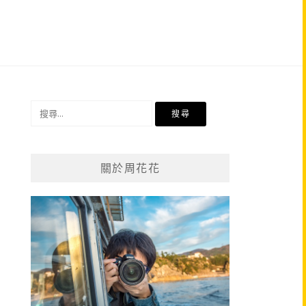
搜
尋
關
鍵
關於周花花
字: