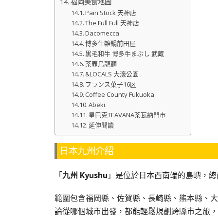
福岡美食地圖
Pain Stock 天神店
The Full Full 天神店
Dacomecca
博多牛雜鍋前田屋
黒毛和牛 博多牛まぶし 武蔵
茶壺烏龍麵
&LOCALS 大濠公園
フランス菓子16区
Coffee County Fukuoka
Abeki
星巴克TEAVANA茶瓦納門市
延伸閱讀
日本九州介紹
「
九州 Kyushu
」是位於日本西南端的島嶼，總
範圍包含福岡縣、佐賀縣、長崎縣、熊本縣、大
論從哪個城市出發，都能輕鬆規劃跨縣市之旅，