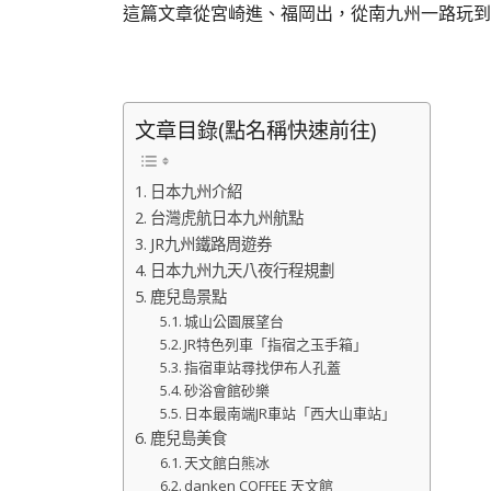
這篇文章從宮崎進、福岡出，從南九州一路玩到
文章目錄(點名稱快速前往)
日本九州介紹
台灣虎航日本九州航點
JR九州鐵路周遊券
日本九州九天八夜行程規劃
鹿兒島景點
城山公園展望台
JR特色列車「指宿之玉手箱」
指宿車站尋找伊布人孔蓋
砂浴會館砂樂
日本最南端JR車站「西大山車站」
鹿兒島美食
天文館白熊冰
danken COFFEE 天文館