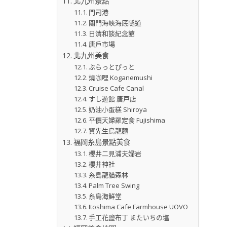
北九州景點
門司港
關門海峽海底隧道
日清和談紀念館
唐戶市場
北九州美食
ぷらっとぴっと
燒咖哩 Koganemushi
Cruise Cafe Canal
すし遊館 唐戸店
奶油小蛋糕 Shiroya
平價天婦羅定食 Fujishima
資先生烏龍麵
福岡糸島景點美食
櫻井二見浦夫婦岩
櫻井神社
糸島龍貓森林
Palm Tree Swing
糸島海鮮堂
Itoshima Cafe Farmhouse UOVO
手工花鹽布丁 またいちの塩