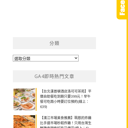
分類
分
類
GA4即時熱門文章
【台北漢普頓酒店洛可可茶苑】平
價自助餐吃到飽只要399元！早午
餐可吃兩小時要訂位預約(線上：
639)
【濱江市場美食推薦】珮慈的炸雞
比手速市場秒殺炸雞！只用台灣生