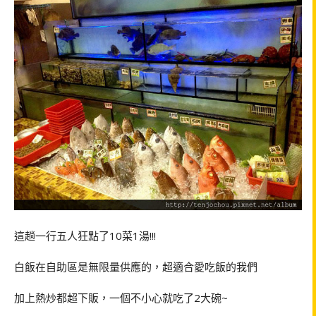
這趟一行五人狂點了10菜1湯!!!
白飯在自助區是無限量供應的，超適合愛吃飯的我們
加上熱炒都超下販，一個不小心就吃了2大碗~