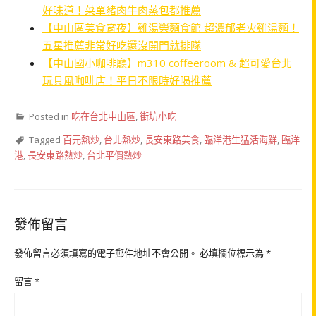
好味道！菜單豬肉牛肉蒸包都推薦
【中山區美食宵夜】雞湯榮麵食館 超濃郁老火雞湯麵！
五星推薦非常好吃還沒開門就排隊
【中山國小咖啡廳】m310 coffeeroom & 超可愛台北
玩具風咖啡店！平日不限時好喝推薦
Posted in
吃在台北中山區
,
街坊小吃
Tagged
百元熱炒
,
台北熱炒
,
長安東路美食
,
臨洋港生猛活海鮮
,
臨洋
港
,
長安東路熱炒
,
台北平價熱炒
發佈留言
發佈留言必須填寫的電子郵件地址不會公開。
必填欄位標示為
*
留言
*