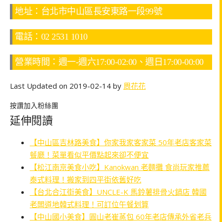
地址：台北市中山區長安東路一段99號
電話：02 2531 1010
營業時間：週一-週六17:00-02:00、週日17:00-00:00
Last Updated on 2019-02-14 by
周花花
按讚加入粉絲團
延伸閱讀
【中山區吉林路美食】你家我家客家菜 50年老店客家菜
餐廳！菜單看似平價點起來卻不便宜
【松江南京美食小吃】Kanokwan 老麵攤 食尚玩家推薦
泰式料理！搬家到四平街依舊好吃
【台北合江街美食】UNCLE-K 馬鈴薯排骨火鍋店 韓國
老闆道地韓式料理！可訂位午餐划算
【中山國小美食】圓山老崔蒸包 60年老店傳承外省老兵