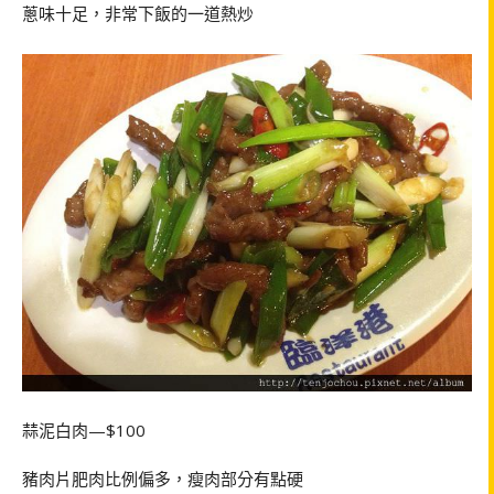
蔥味十足，非常下飯的一道熱炒
蒜泥白肉—$100
豬肉片肥肉比例偏多，瘦肉部分有點硬