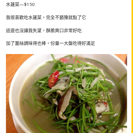
水蓮菜—$150
我很喜歡吃水蓮菜，完全不猶豫就點了它
這道也沒讓我失望，酥脆爽口非常好吃
加了薑絲調味得也棒，份量一大盤吃得好滿足