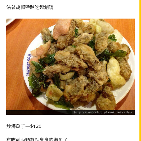
沾著胡椒鹽越吃越涮嘴
炒海瓜子—$120
有吃到兩顆有點臭臭的海瓜子…