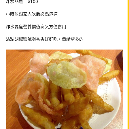
炸水晶魚—$100
小時候跟家人吃飯必點這道
炸水晶魚營養價值高又方便食用
沾點胡椒鹽鹹鹹香香好好吃，量給蠻多的