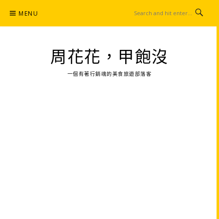
Skip
MENU
to
content
周花花，甲飽沒
一個有著行銷魂的美食旅遊部落客