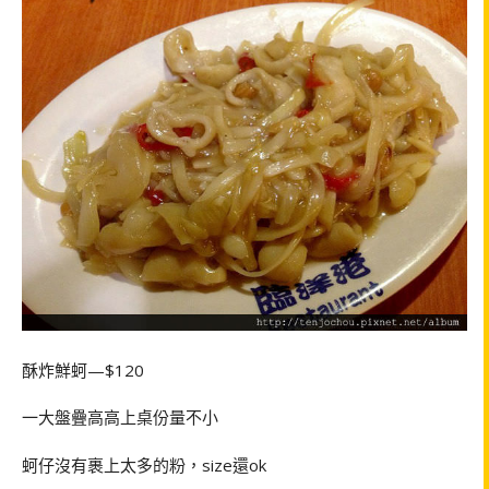
酥炸鮮蚵—$120
一大盤疊高高上桌份量不小
蚵仔沒有裹上太多的粉，size還ok