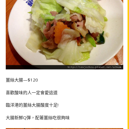
薑絲大腸—$120
喜歡酸味的人一定會愛這道
臨洋港的薑絲大腸酸度十足!
大腸新鮮Q彈，配著薑絲吃很夠味