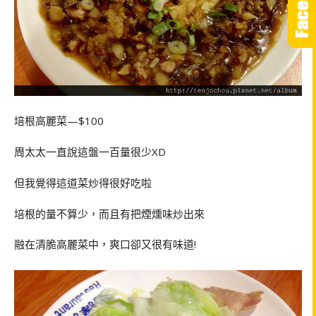
培根高麗菜—$100
周太太一直說這盤一百量很少XD
但我覺得這道菜炒得很好吃啦
培根的量不算少，而且有把煙燻味炒出來
融在清脆高麗菜中，爽口卻又很有味道!