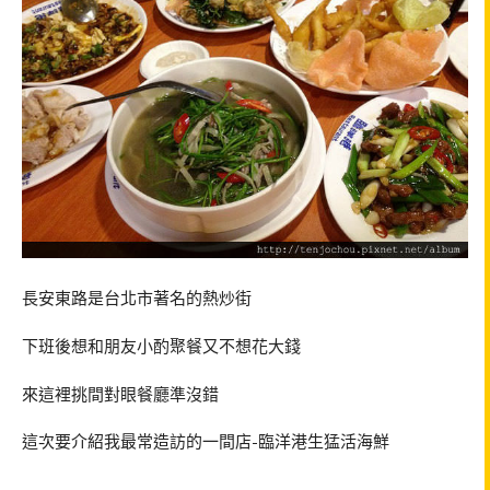
長安東路是台北市著名的熱炒街
下班後想和朋友小酌聚餐又不想花大錢
來這裡挑間對眼餐廳準沒錯
這次要介紹我最常造訪的一間店-臨洋港生猛活海鮮