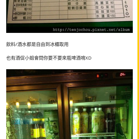
飲料/酒水都是自由到冰櫃取用
也有酒促小姐會問你要不要來瓶啤酒唷XD