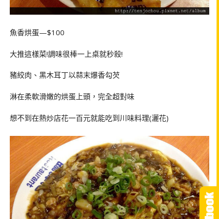
魚香烘蛋—$100
大推這樣菜!調味很棒一上桌就秒殺!
豬絞肉、黑木耳丁以蒜末爆香勾芡
淋在柔軟滑嫩的烘蛋上頭，完全超對味
想不到在熱炒店花一百元就能吃到川味料理(灑花)