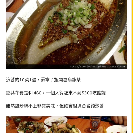
這餐的10菜1湯，還拿了瓶開喜烏龍茶
總共花費是$1480，一個人算起來不到$300吃飽飽
雖然熱炒稱不上非常美味，但確實很適合省錢聚餐