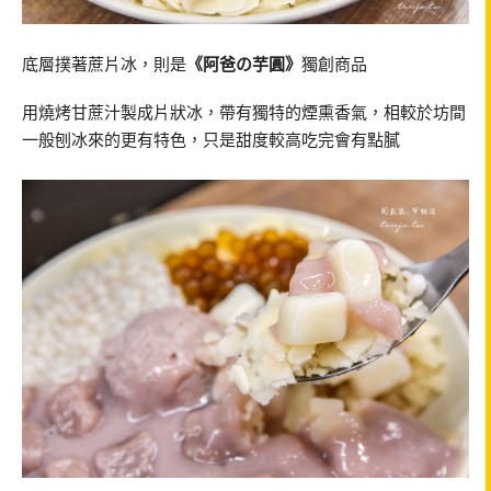
底層撲著蔗片冰，則是
《阿爸の芋圓》
獨創商品
用燒烤甘蔗汁製成片狀冰，帶有獨特的煙熏香氣，相較於坊間
一般刨冰來的更有特色，只是甜度較高吃完會有點膩