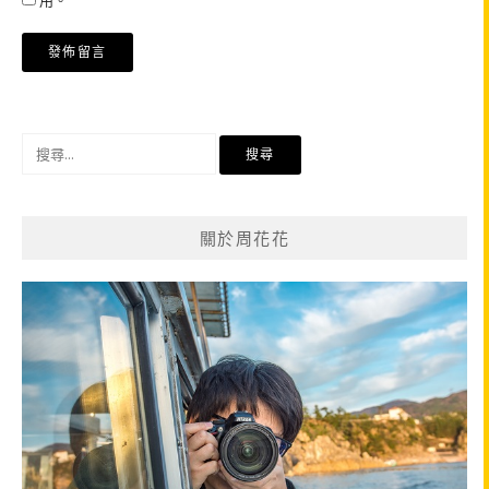
搜
尋
關
鍵
關於周花花
字: