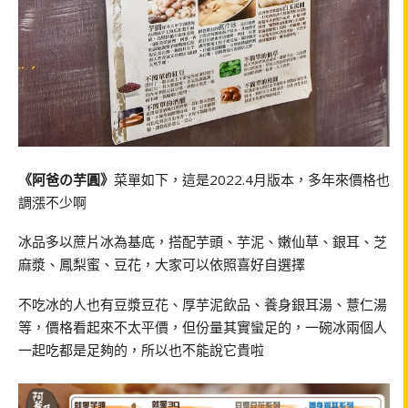
《阿爸の芋圓》
菜單如下，這是2022.4月版本，多年來價格也
調漲不少啊
冰品多以蔗片冰為基底，搭配芋頭、芋泥、嫩仙草、銀耳、芝
麻漿、鳳梨蜜、豆花，大家可以依照喜好自選擇
不吃冰的人也有豆漿豆花、厚芋泥飲品、養身銀耳湯、薏仁湯
等，價格看起來不太平價，但份量其實蠻足的，一碗冰兩個人
一起吃都是足夠的，所以也不能說它貴啦