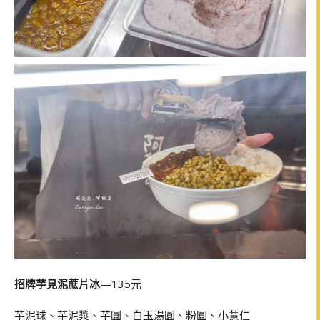
招牌芋見泥蔗片冰
—135元
芋泥球、芋泥漿、芋圓、白玉湯圓、粉圓、小薏仁