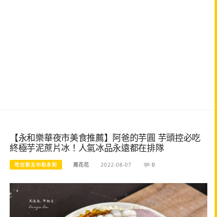
【永和樂華夜市美食推薦】阿爸的芋圓 芋頭控必吃
終極芋泥蔗片冰！人氣冰品永遠都在排隊
吃在新北中和永和
周花花
2022-08-07
0