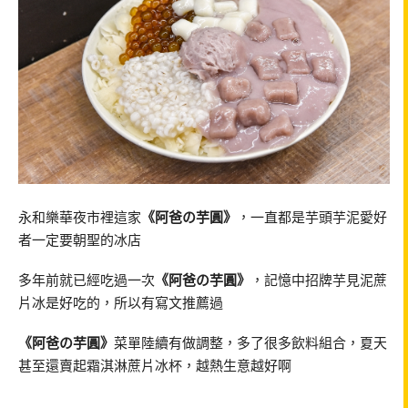
永和樂華夜市裡這家
《阿
爸の芋圓》
，一直都是芋頭芋泥愛好
者一定要朝聖的冰店
多年前就已經吃過一次
《阿
爸の芋圓》
，記憶中招牌芋見泥蔗
片冰是好吃的，所以有寫文推薦過
《阿
爸の芋圓》
菜單陸續有做調整，多了很多飲料組合，夏天
甚至還賣起霜淇淋蔗片冰杯，越熱生意越好啊