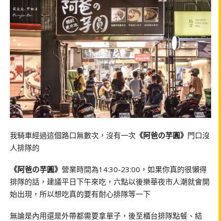
我騎車經過這個路口無數次，沒有一次
《阿爸の芋圓》
門口沒
人排隊的
《阿爸の芋圓》
營業時間為14:30-23:00，如果你真的很懶得
排隊的話，建議平日下午來吃，六點以後樂華夜市人潮就會開
始出現，所以想吃真的要有耐心排隊等一下
無論是內用還是外帶都需要拿單子，後至櫃台排隊點餐、結