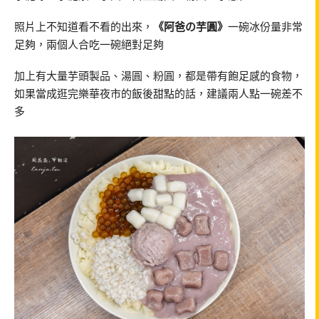
照片上不知道看不看的出來，
《阿爸の芋圓》
一碗冰份量非常
足夠，兩個人合吃一碗絕對足夠
加上有大量芋頭製品、湯圓、粉圓，都是帶有飽足感的食物，
如果當成逛完樂華夜市的飯後甜點的話，建議兩人點一碗差不
多