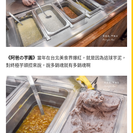
《阿爸の芋圓》
當年在台北美食界爆紅，就是因為這球芋泥，
對終極芋頭控來說，說多銷魂就有多銷魂啊