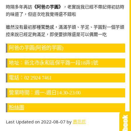
時隔多年再訪
《阿爸の芋圓》
，老實說我已經不帶記得初訪時
的味道了，但這次吃我覺得還不錯啦
雖然沒有最初那種驚艷感，滿滿芋頭、芋泥、芋圓對一個芋頭
控來說已經足夠滿足，即使要排隊還是可以偶爾一吃
阿爸の芋圓(阿爸的芋圓)
地址：新北市永和區保平路一段18弄1號
電話：02 2924 7461
營業時間：週一-週日14:30-23:00
粉絲團
Last Updated on 2022-08-07 by
周花花