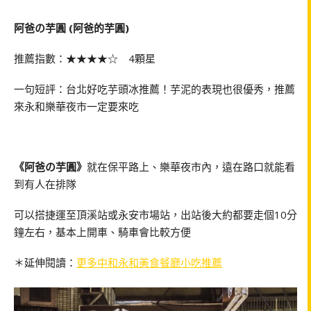
阿爸の芋圓 (阿爸的芋圓)
推薦指數：★★★★☆ 4顆星
一句短評：台北好吃芋頭冰推薦！芋泥的表現也很優秀，推薦
來永和樂華夜市一定要來吃
《阿爸の芋圓》
就在保平路上、樂華夜市內，遠在路口就能看
到有人在排隊
可以搭捷運至頂溪站或永安市場站，出站後大約都要走個10分
鐘左右，基本上開車、騎車會比較方便
＊延伸閱讀：
更多中和永和美食餐廳小吃推薦