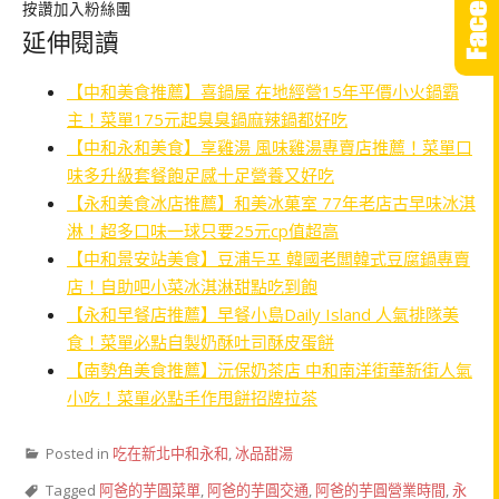
按讚加入粉絲團
延伸閱讀
【中和美食推薦】喜鍋屋 在地經營15年平價小火鍋霸
主！菜單175元起臭臭鍋麻辣鍋都好吃
【中和永和美食】享雞湯 風味雞湯專賣店推薦！菜單口
味多升級套餐飽足感十足營養又好吃
【永和美食冰店推薦】和美冰菓室 77年老店古早味冰淇
淋！超多口味一球只要25元cp值超高
【中和景安站美食】豆浦두포 韓國老闆韓式豆腐鍋專賣
店！自助吧小菜冰淇淋甜點吃到飽
【永和早餐店推薦】早餐小島Daily Island 人氣排隊美
食！菜單必點自製奶酥吐司酥皮蛋餅
【南勢角美食推薦】沅保奶茶店 中和南洋街華新街人氣
小吃！菜單必點手作甩餅招牌拉茶
Posted in
吃在新北中和永和
,
冰品甜湯
Tagged
阿爸的芋圓菜單
,
阿爸的芋圓交通
,
阿爸的芋圓營業時間
,
永