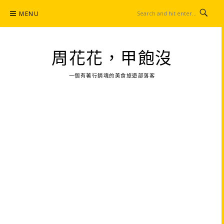
Skip
MENU
to
content
周花花，甲飽沒
一個有著行銷魂的美食旅遊部落客