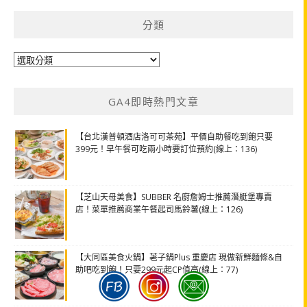
分類
分
類
GA4即時熱門文章
【台北漢普頓酒店洛可可茶苑】平價自助餐吃到飽只要
399元！早午餐可吃兩小時要訂位預約(線上：136)
【芝山天母美食】SUBBER 名廚詹姆士推薦潛艇堡專賣
店！菜單推薦商業午餐起司馬鈴薯(線上：126)
【大同區美食火鍋】荖子鍋Plus 重慶店 現做新鮮麵條&自
助吧吃到飽！只要299元起CP值高(線上：77)