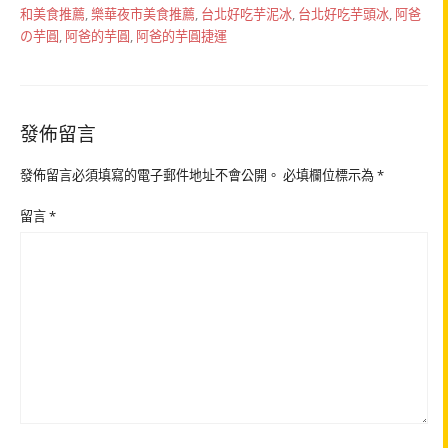
和美食推薦
,
樂華夜市美食推薦
,
台北好吃芋泥冰
,
台北好吃芋頭冰
,
阿爸
の芋圓
,
阿爸的芋圓
,
阿爸的芋圓捷運
發佈留言
發佈留言必須填寫的電子郵件地址不會公開。
必填欄位標示為
*
留言
*