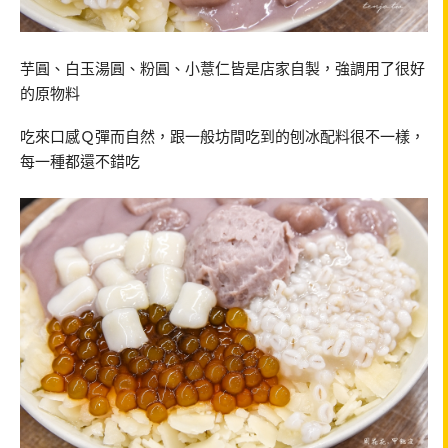
芋圓、白玉湯圓、粉圓、小薏仁皆是店家自製，強調用了很好
的原物料
吃來口感Ｑ彈而自然，跟一般坊間吃到的刨冰配料很不一樣，
每一種都還不錯吃