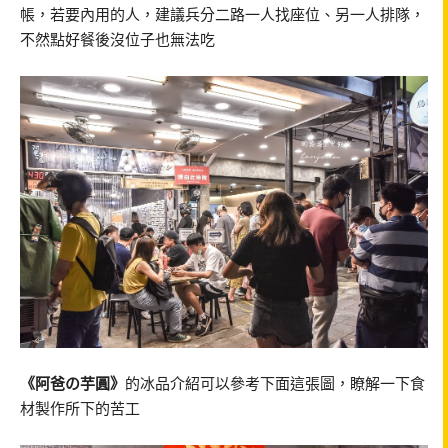
帳，若要內用的人，建議兵分二路一人找座位、另一人排隊，
不然點好餐後沒位子也無法吃
《阿爸の芋圓》
的冰品介紹可以參考下面這張圖，瞭解一下食
材製作所下的苦工