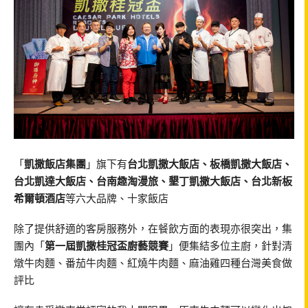
「
凱撒飯店集團
」旗下有
台北凱撒大飯店、板橋凱撒大飯店、
台北凱達大飯店、台南趣淘漫旅、墾丁凱撒大飯店、台北新板
希爾頓酒店
等六大品牌、十家飯店
除了提供舒適的客房服務外，在餐飲方面的表現亦很突出，集
團內「
第一屆凱撒桂冠盃廚藝競賽
」便集結多位主廚，針對清
燉牛肉麵、番茄牛肉麵、紅燒牛肉麵、麻油雞四種台灣美食做
評比