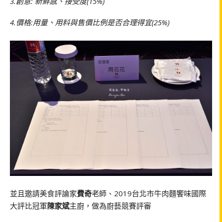
3.創意: 新鮮感、接受度(15%)
4.價格:用量、用料與售價比例是否合理得宜(25%)
並且邀請美食評論家
費奇
老師、2019台北市牛肉麵饗味國際
大評比冠軍
陳家斌
主廚，做為廚藝競賽評審