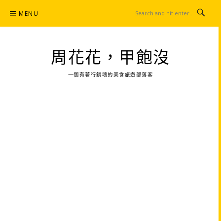
Skip
MENU
to
content
周花花，甲飽沒
一個有著行銷魂的美食旅遊部落客