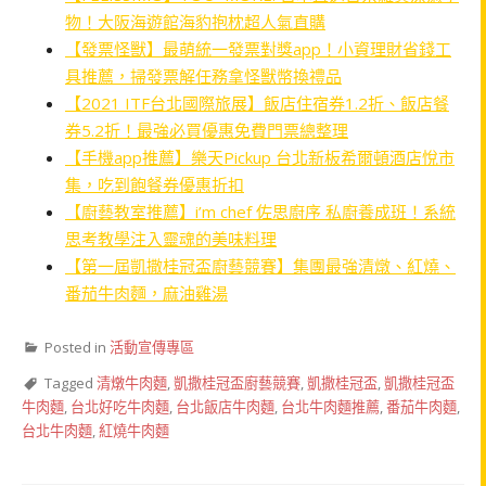
物！大阪海遊館海豹抱枕超人氣直購
【發票怪獸】最萌統一發票對獎app！小資理財省錢工
具推薦，掃發票解任務拿怪獸幣換禮品
【2021 ITF台北國際旅展】飯店住宿券1.2折、飯店餐
券5.2折！最強必買優惠免費門票總整理
【手機app推薦】樂天Pickup 台北新板希爾頓酒店悅市
集，吃到飽餐券優惠折扣
【廚藝教室推薦】i’m chef 佐思廚序 私廚養成班！系統
思考教學注入靈魂的美味料理
【第一屆凱撒桂冠盃廚藝競賽】集團最強清燉、紅燒、
番茄牛肉麵，麻油雞湯
Posted in
活動宣傳專區
Tagged
清燉牛肉麵
,
凱撒桂冠盃廚藝競賽
,
凱撒桂冠盃
,
凱撒桂冠盃
牛肉麵
,
台北好吃牛肉麵
,
台北飯店牛肉麵
,
台北牛肉麵推薦
,
番茄牛肉麵
,
台北牛肉麵
,
紅燒牛肉麵