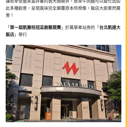
讓有幸受邀來當評審的我大開眼界，原來牛肉麵可以變化出如
此多種創意，呈現風味完全顛覆原本所想像，飯店大廚果然厲
害！
「
第一屆凱撒桂冠盃廚藝競賽
」於萬華車站旁的「
台北凱達大
飯店
」舉行