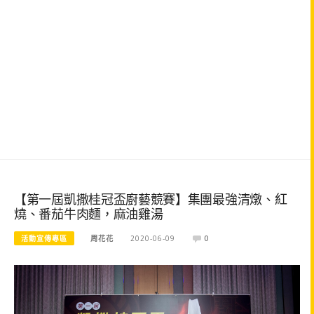
【第一屆凱撒桂冠盃廚藝競賽】集團最強清燉、紅
燒、番茄牛肉麵，麻油雞湯
活動宣傳專區
周花花
2020-06-09
0