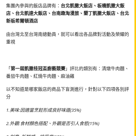
集團內參與的飯店品牌有：
台北凱撒大飯店、板橋凱撒大飯
店、台北凱達大飯店、台南趣淘漫旅、墾丁凱撒大飯店、台北
新板希爾頓酒店
由台灣北至台灣南總動員，就可以看出各品牌對活動及榮耀的
重視
「
第一屆凱撒桂冠盃廚藝競賽
」評比的類別有：清燉牛肉麵、
番茄牛肉麵、紅燒牛肉麵、麻油雞
以不知道是哪家飯店的商品下盲測進行，針對以下四項各別評
分
1.美味:因適當烹飪形成良好味道(35%)
2.外觀:食材顏色搭配、外觀是否引人食慾(15%)