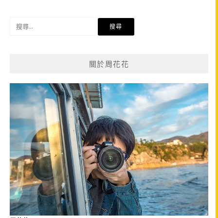
搜
尋
關
鍵
關於周花花
字: