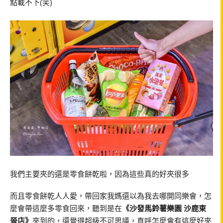
點載不下(笑)
我們主要夾的還是零食餅乾啦，因為這些真的好夾很多
而且零食餅乾人人愛，帶回家我媽還以為我去哪開同樂會，怎
麼會帶這麼多零食回來，聽到是在
《沙發馬鈴薯樂園 沙鹿東
晉店》
夾到的，還覺得超級不可思議，直呼怎麼會有這麼好夾