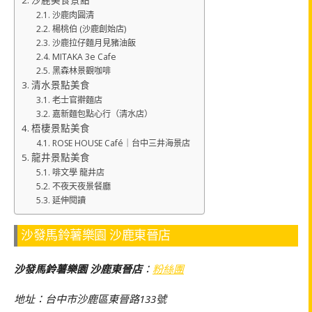
沙鹿肉圓清
楊桃伯 (沙鹿創始店)
沙鹿拉仔麵月見豬油飯
MITAKA 3e Cafe
黑森林景觀咖啡
清水景點美食
老士官擀麵店
嘉新麵包點心行（清水店）
梧棲景點美食
ROSE HOUSE Café｜台中三井海景店
龍井景點美食
啡文學 龍井店
不夜天夜景餐廳
延伸閱讀
沙發馬鈴薯樂園 沙鹿東晉店
沙發馬鈴薯樂園 沙鹿東晉店
：
粉絲團
地址：台中市沙鹿區東晉路133號