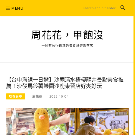
Skip
MENU
to
content
周花花，甲飽沒
一個有著行銷魂的美食旅遊部落客
【台中海線一日遊】沙鹿清水梧棲龍井景點美食推
薦！沙發馬鈴薯樂園沙鹿東晉店好夾好玩
吃在台中
周花花
2023-10-04