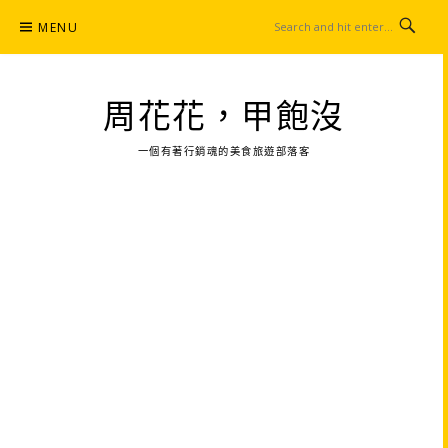
Skip
MENU
to
content
周花花，甲飽沒
一個有著行銷魂的美食旅遊部落客