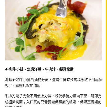
4+和牛小排、焦炭洋蔥、牛肉汁、擬真松露
瞧瞧4+和牛小排的油花分佈，這塊牛排有多高檔應該不用再多
說了，看照片就知道啊
牛排刀幾乎完全不用使上力氣，輕使手腕力量向下壓，隨即完
成極美切面；入口真的只需要最低程度的咀嚼，低溫烹調讓肉