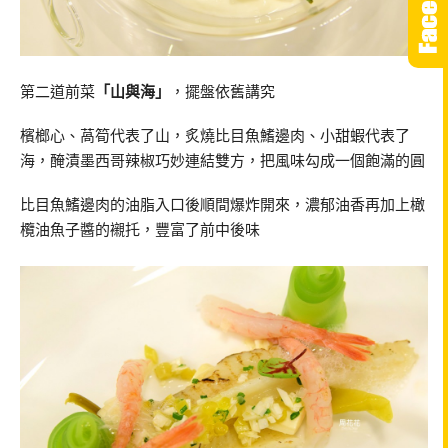
第二道前菜
「山與海」
，擺盤依舊講究
檳榔心、萵筍代表了山，炙燒比目魚鰭邊肉、小甜蝦代表了
海，醃漬墨西哥辣椒巧妙連結雙方，把風味勾成一個飽滿的圓
比目魚鰭邊肉的油脂入口後順間爆炸開來，濃郁油香再加上橄
欖油魚子醬的襯托，豐富了前中後味