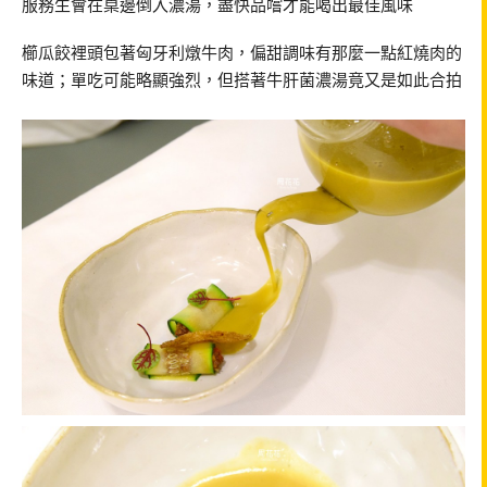
服務生會在桌邊倒入濃湯，盡快品嚐才能喝出最佳風味
櫛瓜餃裡頭包著匈牙利燉牛肉，偏甜調味有那麼一點紅燒肉的
味道；單吃可能略顯強烈，但搭著牛肝菌濃湯竟又是如此合拍