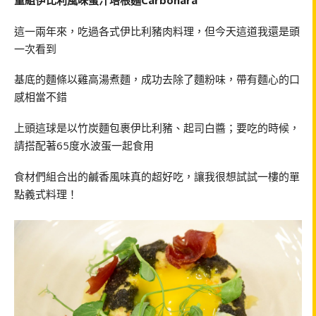
這一兩年來，吃過各式伊比利豬肉料理，但今天這道我還是頭
一次看到
基底的麵條以雞高湯煮麵，成功去除了麵粉味，帶有麵心的口
感相當不錯
上頭這球是以竹炭麵包裹伊比利豬、起司白醬；要吃的時候，
請搭配著65度水波蛋一起食用
食材們組合出的鹹香風味真的超好吃，讓我很想試試一樓的單
點義式料理！