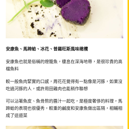
安康魚、馬蹄蛤、冰花、普羅旺斯風味橄欖
安康魚也就是俗稱的燈籠魚，棲息在深海地帶，是很珍貴的高
檔魚料
較一般魚肉緊實的口感，周花花覺得有一點像是河豚，如果沒
吃過河豚的人，或許用田雞肉也能稍作聯想
可以沾著魚皮、魚骨熬的醬汁一起吃，是極度奢侈的料理，馬
蹄蛤的表現也很優秀，較重的鹹度和安康魚做出區隔，相輔相
成了這道菜