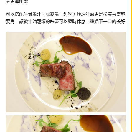
質更加細緻
可以搭配牛骨醬汁、松露醬一起吃，珍珠洋蔥更是扮演著靈魂
要角，讓被牛油寵壞的味蕾可以暫時休息，繼續下一口的美好