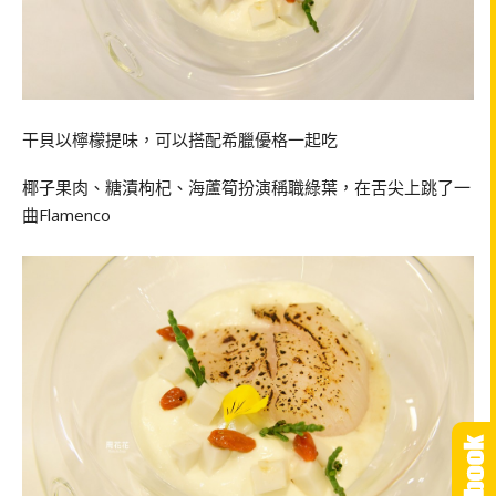
干貝以檸檬提味，可以搭配希臘優格一起吃
椰子果肉、糖漬枸杞、海蘆筍扮演稱職綠葉，在舌尖上跳了一
曲Flamenco