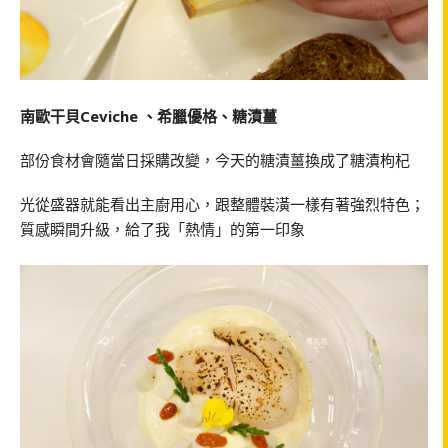
南歐干貝Ceviche 、希臘優格、糖漬薑
部份食材會隨當日採購改變，今天的糖漬薑換成了糖漬枸杞
光從盛器就能看出主廚用心，跟整體裝潢一樣有著強烈特色；
質感瞬間升級，給了我「熱情」的第一印象