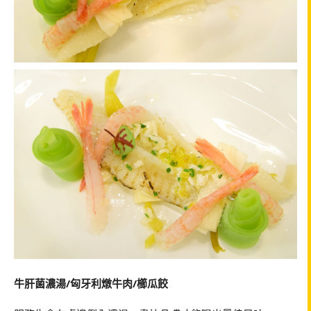
牛肝菌濃湯/匈牙利燉牛肉/櫛瓜餃